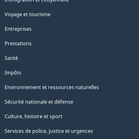
c
sujets
e
Voyage et tourisme
t
t
Entreprises
e
Prestations
p
a
Santé
g
Impôts
e
Environnement et ressources naturelles
Sécurité nationale et défense
Culture, histoire et sport
Services de police, justice et urgences