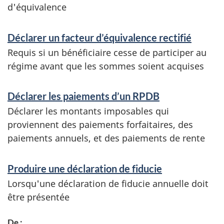
i
d'équivalence
c
e
Déclarer un facteur d’équivalence rectifié
Requis si un bénéficiaire cesse de participer au
s
régime avant que les sommes soient acquises
e
t
Déclarer les paiements d’un RPDB
r
Déclarer les montants imposables qui
e
proviennent des paiements forfaitaires, des
paiements annuels, et des paiements de rente
n
s
Produire une déclaration de fiducie
e
Lorsqu'une déclaration de fiducie annuelle doit
i
être présentée
g
De :