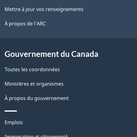
e
r
ce
Mettre à jour vos renseignements
l
é
site
t
À propos de l'ARC
a
r
p
o
a
a
Gouvernement du Canada
c
g
Toutes les coordonnées
t
e
i
Ministères et organismes
o
À propos du gouvernement
n
s
u
Thèmes
Emplois
r
et
Immigration et citoyenneté