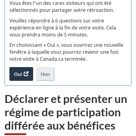
:
Vous êtes l’un des rares visiteurs qui ont été
sélectionnés pour partager votre rétroaction.
S
Veuillez répondre à 6 questions sur votre
d
expérience en ligne à la fin de votre visite. Cela
vous prendra moins de 5 minutes.
si
En choisissant « Oui », vous ouvrirez une nouvelle
w
fenêtre à laquelle vous pourrez revenir une fois
votre visite à Canada.ca terminée.
(t
Oui
accéder
Non
d
au
je
.
sondage.
ne
Déclarer et présenter un
veux
pas
régime de participation
participer
au
différée aux bénéfices
sondage
du