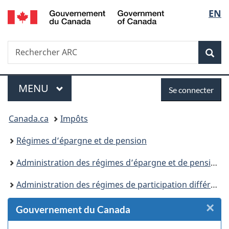
/
Sélec
EN
Passer
Passer
Passer
Passer
Government
au
au
à
à
de
of
Gestionnaire
contenu
«
la
Canada
Recherche
Rechercher
des
principal
Au
version
Rec
la
ARC
Invitations
sujet
HTML
du
simplifiée
langu
Menu
Se
gouvernement
MENU
PRINCIPAL
Se connecter
»
connecter
Vous
Canada.ca
Impôts
êtes
Régimes d’épargne et de pension
ici :
Administration des régimes d’épargne et de pension
Administration des régimes de participation différée aux bénéfices
×
F
Gouvernement du Canada