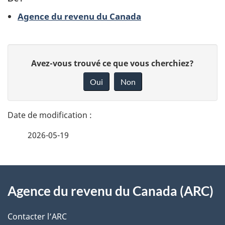
n
Agence du revenu du Canada
e
m
D
D
e
Avez-vous trouvé ce que vous cherchiez?
é
o
n
Oui
Non
n
t
t
n
a
s
e
2026-05-19
i
z
v
l
o
À
s
t
Agence du revenu du Canada (ARC)
propos
r
d
de
e
Contacter l’ARC