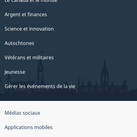
Le Canada et le monde
Argent et finances
Science et innovation
Autochtones
Vétérans et militaires
Jeunesse
Gérer les événements de la vie
Organisation
Médias sociaux
du
Applications mobiles
gouvernement