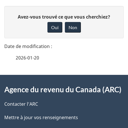
D
D
Avez-vous trouvé ce que vous cherchiez?
é
o
Oui
Non
n
t
n
a
e
2026-01-20
i
z
v
l
o
À
s
t
Agence du revenu du Canada (ARC)
propos
r
d
de
e
Contacter l’ARC
e
r
ce
Mettre à jour vos renseignements
l
é