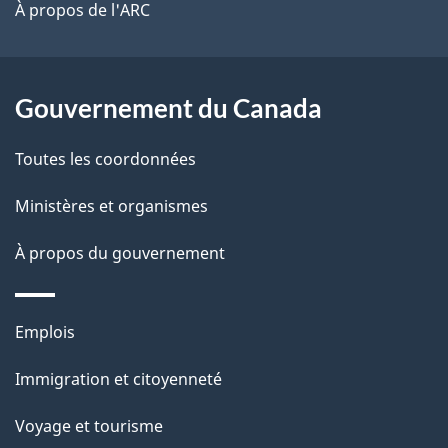
site
t
À propos de l'ARC
a
r
p
o
a
a
Gouvernement du Canada
c
g
Toutes les coordonnées
t
e
i
Ministères et organismes
o
À propos du gouvernement
n
s
u
Thèmes
Emplois
r
et
c
Immigration et citoyenneté
sujets
e
Voyage et tourisme
t