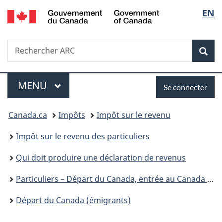
/
Sélec
EN
Passer
Passer
Passer
Government
au
à
à
de
of
contenu
«
la
Canada
Recherche
Rechercher
principal
Au
version
Rec
la
ARC
sujet
HTML
du
simplifiée
langu
Menu
Se
gouvernement
MENU
PRINCIPAL
Se connecter
»
connecter
Vous
Canada.ca
Impôts
Impôt sur le revenu
êtes
Impôt sur le revenu des particuliers
ici :
Qui doit produire une déclaration de revenus
Particuliers – Départ du Canada, entrée au Canada et non-résidents
Départ du Canada (émigrants)