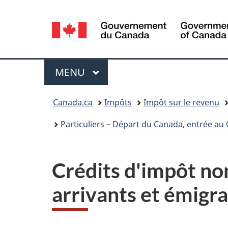
Sélection
de
la
Menu
MENU
PRINCIPAL
langue
Vous
Canada.ca
Impôts
Impôt sur le revenu
êtes
Particuliers – Départ du Canada, entrée au
ici :
Crédits d'impôt n
arrivants et émigr