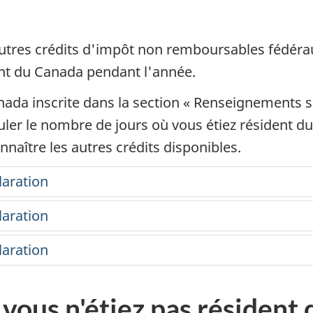
utres crédits d'impôt
non remboursables
fédérau
ent du Canada pendant l'année
.
anada inscrite dans la section
« Renseignements
s
uler le nombre de jours où vous étiez résident d
naître les autres crédits disponibles.
laration
laration
laration
 vous n'étiez pas résident