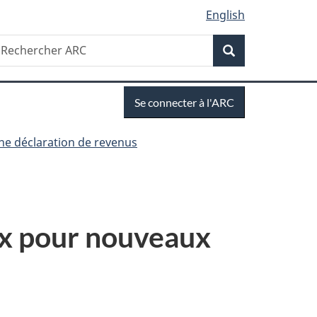
English
Recherche
echercher
Recherche
RC
Se
Se connecter à l'ARC
connecter
ne déclaration de revenus
ux pour nouveaux