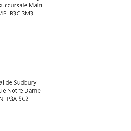
succursale Main
 MB
R3C 3M3
cal de Sudbury
nue Notre Dame
ON
P3A 5C2