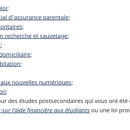
loi
;
ial d'assurance parentale
;
ontaires
;
en recherche et sauvetage
;
i
;
domiciliaire
;
bitation
;
aux nouvelles numériques
;
on
;
ur des études postsecondaires qui vous ont été 
e
sur l'aide financière aux étudiants
ou une loi pro