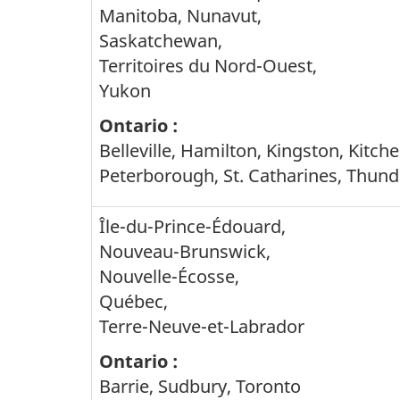
centre
Manitoba, Nunavut,
Saskatchewan,
fiscal
Territoires du
Nord-Ouest
,
vous
Yukon
devez
Ontario :
poster
Belleville, Hamilton, Kingston, Kitc
vos
Peterborough, St. Catharines, Thund
documents
Île-du-Prince-Édouard,
selon
Nouveau-Brunswick,
la
Nouvelle-Écosse,
province
Québec,
ou
Terre-Neuve-et-Labrador
l'endroit
Ontario :
Barrie, Sudbury, Toronto
en