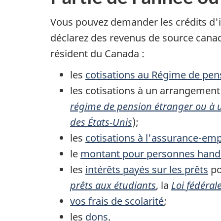
Vous pouvez demander les crédits d
déclarez des revenus de source canad
résident
du Canada :
les
cotisations au Régime de pe
les cotisations à un arrangement 
régime de pension étranger ou à 
des États-Unis
);
les
cotisations à l'assurance-emp
le
montant pour personnes hand
les
intérêts payés sur les prêts
po
prêts aux étudiants
, la
Loi fédéral
vos frais de scolarité
;
les
dons
.