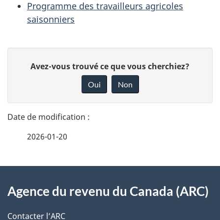
Programme des travailleurs agricoles
saisonniers
D
D
Avez-vous trouvé ce que vous cherchiez?
é
o
Oui
Non
n
t
n
a
e
2026-01-20
i
z
v
l
o
À
s
t
Agence du revenu du Canada (ARC)
propos
r
d
de
e
Contacter l’ARC