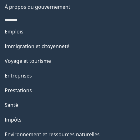
À propos du gouvernement
n
s
u
Thèmes
Emplois
r
et
c
Immigration et citoyenneté
sujets
e
Voyage et tourisme
t
t
Entreprises
e
Prestations
p
a
Santé
g
Impôts
e
Environnement et ressources naturelles