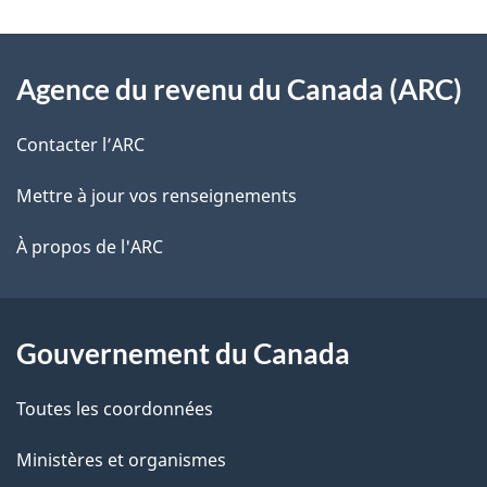
v
l
o
À
s
t
Agence du revenu du Canada (ARC)
propos
r
d
de
e
Contacter l’ARC
e
r
ce
Mettre à jour vos renseignements
l
é
site
t
À propos de l'ARC
a
r
p
o
a
a
Gouvernement du Canada
c
g
Toutes les coordonnées
t
e
i
Ministères et organismes
o