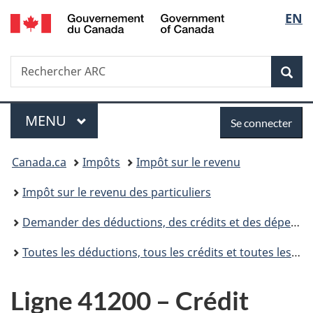
/
Sélec
EN
Passer
Passer
Passer
Government
au
à
à
de
of
contenu
«
la
Canada
Recherche
Rechercher
principal
Au
version
Rec
la
ARC
sujet
HTML
du
simplifiée
langu
Menu
Se
gouvernement
MENU
PRINCIPAL
Se connecter
»
connecter
Vous
Canada.ca
Impôts
Impôt sur le revenu
êtes
Impôt sur le revenu des particuliers
ici :
Demander des déductions, des crédits et des dépenses
Toutes les déductions, tous les crédits et toutes les dépenses
Ligne 41200 –
Crédit