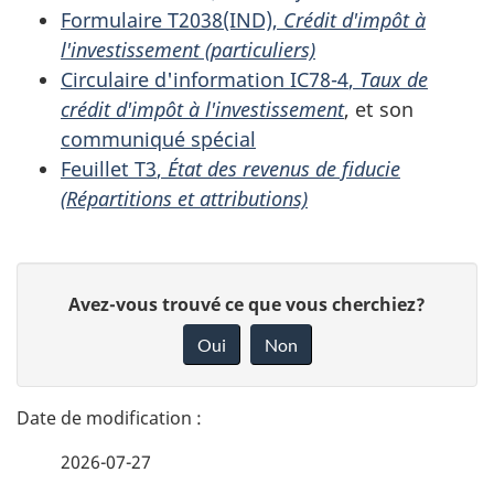
Formulaire T2038(IND)
,
Crédit d'impôt à
l'investissement (particuliers)
Circulaire
d'information IC78-4
,
Taux de
crédit d'impôt à l'investissement
, et son
communiqué spécial
Feuillet T3
,
État des revenus de fiducie
(Répartitions et attributions)
D
D
Avez-vous trouvé ce que vous cherchiez?
é
o
Oui
Non
n
t
n
a
e
2026-07-27
i
z