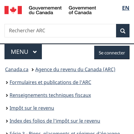
/
Sélec
EN
Passer
Passer
Passer
Government
au
à
à
de
of
contenu
«
la
Canada
Recherche
Rechercher
principal
Au
version
Rec
la
ARC
sujet
HTML
du
simplifiée
langu
Menu
Se
gouvernement
MENU
PRINCIPAL
Se connecter
»
connecter
Vous
Canada.ca
Agence du revenu du Canada (ARC)
êtes
Formulaires et publications de l'ARC
ici :
Renseignements techniques fiscaux
Impôt sur le revenu
Index des folios de l’impôt sur le revenu
Série 3 - Biens, placements et régimes d'épargne