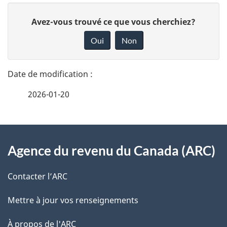
D
D
Avez-vous trouvé ce que vous cherchiez?
é
o
Oui
Non
n
t
n
a
e
2026-01-20
i
z
v
l
o
À
s
t
Agence du revenu du Canada (ARC)
propos
r
d
de
e
Contacter l’ARC
e
r
ce
Mettre à jour vos renseignements
l
é
site
t
À propos de l'ARC