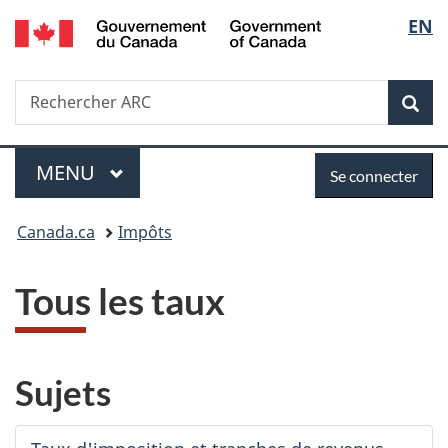
/
Sélec
EN
Passer
Passer
Passer
Government
au
à
à
de
of
contenu
«
la
Canada
Recherche
Rechercher
principal
Au
version
Rec
la
ARC
sujet
HTML
du
simplifiée
langu
Menu
Se
gouvernement
MENU
PRINCIPAL
Se connecter
»
connecter
Vous
Canada.ca
Impôts
êtes
Tous les taux
ici :
Sujets