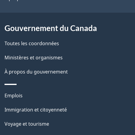
a
r
p
o
a
a
Gouvernement du Canada
c
g
Toutes les coordonnées
t
e
i
Ministères et organismes
o
À propos du gouvernement
n
s
u
Thèmes
Emplois
r
et
c
Immigration et citoyenneté
sujets
e
Voyage et tourisme
t