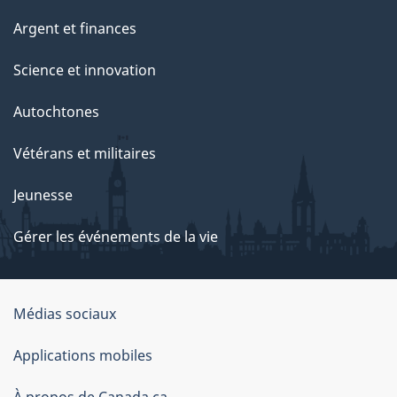
Argent et finances
Science et innovation
Autochtones
Vétérans et militaires
Jeunesse
Gérer les événements de la vie
Organisation
Médias sociaux
du
Applications mobiles
gouvernement
À propos de Canada.ca