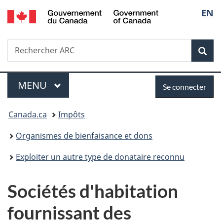
/
Sélec
EN
Passer
Passer
Passer
Government
au
à
à
de
of
contenu
«
la
Canada
Recherche
Rechercher
principal
Au
version
Rec
la
ARC
sujet
HTML
du
simplifiée
langu
Menu
Se
gouvernement
MENU
PRINCIPAL
Se connecter
»
connecter
Vous
Canada.ca
Impôts
êtes
Organismes de bienfaisance et dons
ici :
Exploiter un autre type de donataire reconnu
Sociétés d'habitation
fournissant des