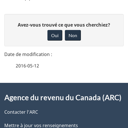
D
D
Avez-vous trouvé ce que vous cherchiez?
é
o
Oui
Non
n
t
n
a
e
2016-05-12
i
z
v
l
o
À
s
t
Agence du revenu du Canada (ARC)
propos
r
d
de
e
Contacter l’ARC
e
r
ce
Mettre à jour vos renseignements