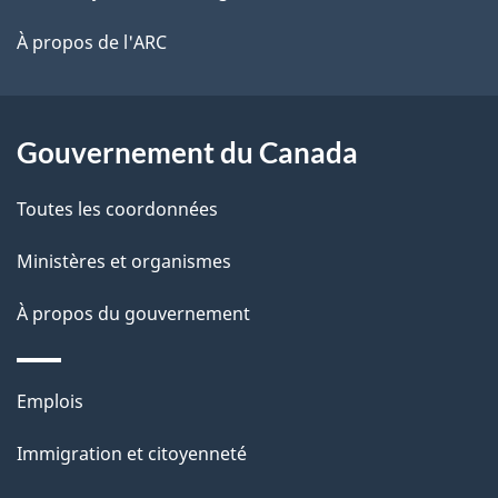
l
é
site
t
À propos de l'ARC
a
r
p
o
a
a
Gouvernement du Canada
c
g
Toutes les coordonnées
t
e
i
Ministères et organismes
o
À propos du gouvernement
n
s
u
Thèmes
Emplois
r
et
c
Immigration et citoyenneté
sujets
e