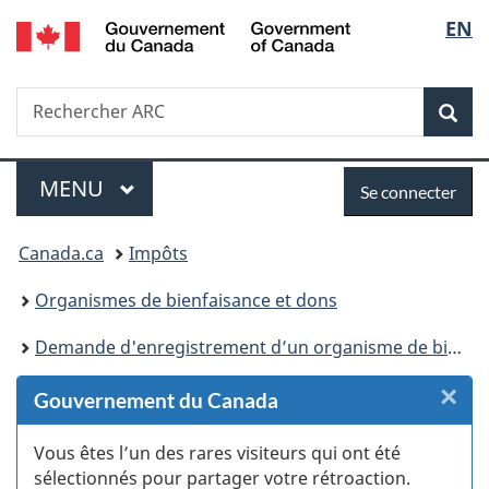
/
Sélec
EN
Passer
Passer
Passer
Passer
Government
au
au
à
à
de
of
Gestionnaire
contenu
«
la
Canada
Recherche
Rechercher
des
principal
Au
version
Rec
la
ARC
Invitations
sujet
HTML
du
simplifiée
langu
Menu
Se
gouvernement
MENU
PRINCIPAL
Se connecter
»
connecter
Vous
Canada.ca
Impôts
êtes
Organismes de bienfaisance et dons
ici :
Demande d'enregistrement d’un organisme de bienfaisance ou pour les autres donataires reconnus
×
F
Gouvernement du Canada
:
Vous êtes l’un des rares visiteurs qui ont été
sélectionnés pour partager votre rétroaction.