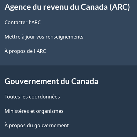
s
t
Agence du revenu du Canada (ARC)
propos
r
d
de
e
Contacter l’ARC
e
r
ce
Mettre à jour vos renseignements
l
é
site
t
À propos de l'ARC
a
r
p
o
a
a
Gouvernement du Canada
c
g
Toutes les coordonnées
t
e
i
Ministères et organismes
o
À propos du gouvernement
n
s