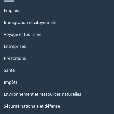
u
Thèmes
Emplois
r
et
c
Immigration et citoyenneté
sujets
e
Voyage et tourisme
t
t
Entreprises
e
Prestations
p
a
Santé
g
Impôts
e
Environnement et ressources naturelles
Sécurité nationale et défense