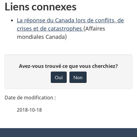
Liens connexes
La réponse du Canada lors de conflits, de
crises et de catastrophes
(Affaires
mondiales Canada)
D
D
Avez-vous trouvé ce que vous cherchiez?
é
o
Oui
Non
n
t
n
a
e
2018-10-18
i
z
v
l
o
À