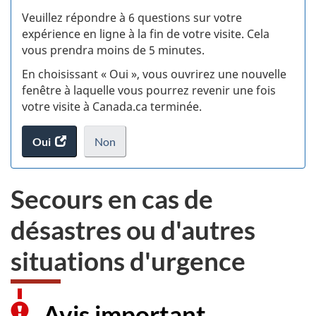
S
Veuillez répondre à 6 questions sur votre
d
expérience en ligne à la fin de votre visite. Cela
vous prendra moins de 5 minutes.
si
En choisissant « Oui », vous ouvrirez une nouvelle
w
fenêtre à laquelle vous pourrez revenir une fois
votre visite à Canada.ca terminée.
(t
Oui
accéder
Non
d
au
je
.
sondage.
ne
Secours en cas de
veux
pas
désastres ou d'autres
participer
au
situations d'urgence
sondage
du
site
web,
Avis important