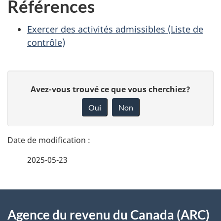
Références
Exercer des activités admissibles (Liste de
contrôle)
D
D
Avez-vous trouvé ce que vous cherchiez?
é
o
Oui
Non
n
t
n
a
e
2025-05-23
i
z
v
l
o
À
s
t
Agence du revenu du Canada (ARC)