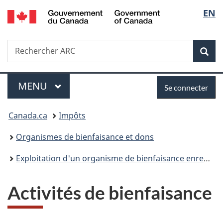
/
Sélec
EN
Passer
Passer
Passer
Government
au
à
à
de
of
contenu
«
la
Canada
Recherche
Rechercher
principal
Au
version
Rec
la
ARC
sujet
HTML
du
simplifiée
langu
Menu
Se
gouvernement
MENU
PRINCIPAL
Se connecter
»
connecter
Vous
Canada.ca
Impôts
êtes
Organismes de bienfaisance et dons
ici :
Exploitation d'un organisme de bienfaisance enregistré
Activités de bienfaisance