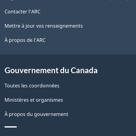
propos
r
d
de
e
Contacter l’ARC
e
r
ce
Mettre à jour vos renseignements
l
é
site
t
À propos de l'ARC
a
r
p
o
a
a
Gouvernement du Canada
c
g
Toutes les coordonnées
t
e
i
Ministères et organismes
o
À propos du gouvernement
n
s
u