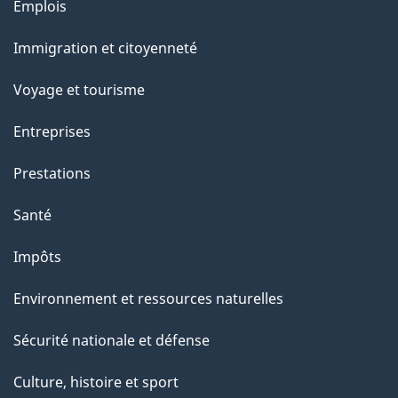
Thèmes
Emplois
r
et
c
Immigration et citoyenneté
sujets
e
Voyage et tourisme
t
t
Entreprises
e
Prestations
p
a
Santé
g
Impôts
e
Environnement et ressources naturelles
Sécurité nationale et défense
Culture, histoire et sport