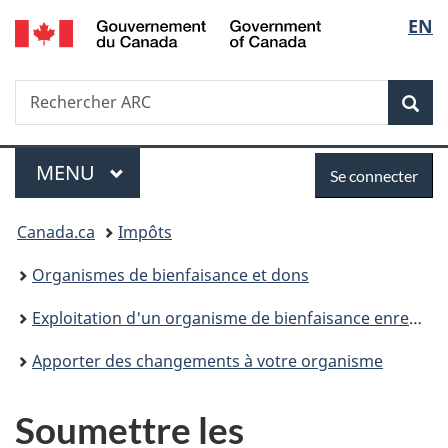
/
Sélec
EN
Passer
Passer
Passer
Government
au
à
à
de
of
contenu
«
la
Canada
Recherche
Rechercher
principal
Au
version
Rec
la
ARC
sujet
HTML
du
simplifiée
langu
Menu
Se
gouvernement
MENU
PRINCIPAL
Se connecter
»
connecter
Vous
Canada.ca
Impôts
êtes
Organismes de bienfaisance et dons
ici :
Exploitation d'un organisme de bienfaisance enregistré
Apporter des changements à votre organisme
Soumettre les