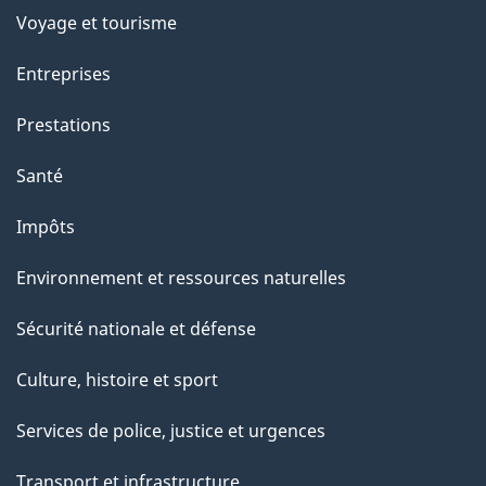
e
Voyage et tourisme
t
t
Entreprises
e
Prestations
p
a
Santé
g
Impôts
e
Environnement et ressources naturelles
Sécurité nationale et défense
Culture, histoire et sport
Services de police, justice et urgences
Transport et infrastructure