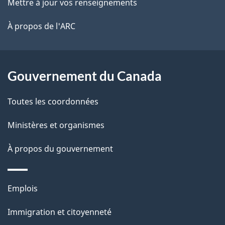
ce
Mettre à jour vos renseignements
l
é
site
t
À propos de l'ARC
a
r
p
o
a
a
Gouvernement du Canada
c
g
Toutes les coordonnées
t
e
i
Ministères et organismes
o
À propos du gouvernement
n
s
u
Thèmes
Emplois
r
et
c
Immigration et citoyenneté
sujets