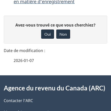
en matière d’enregistrement
D
D
Avez-vous trouvé ce que vous cherchiez?
é
o
Oui
Non
n
t
n
a
e
2026-01-07
i
z
v
l
o
À
s
t
Agence du revenu du Canada (ARC)
propos
r
d
de
e
Contacter l’ARC
e
r