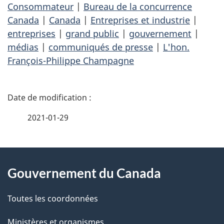
Consommateur
|
Bureau de la concurrence
Canada
|
Canada
|
Entreprises et industrie
|
entreprises
|
grand public
|
gouvernement
|
médias
|
communiqués de presse
|
L'hon.
François-Philippe Champagne
D
é
2021-01-29
t
À
a
Gouvernement du Canada
propos
i
de
l
Toutes les coordonnées
ce
s
Ministères et organismes