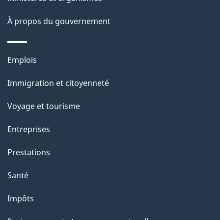
site
d
À propos du gouvernement
e
l
Thèmes
Emplois
et
a
Immigration et citoyenneté
sujets
p
Voyage et tourisme
a
Entreprises
g
Prestations
e
Santé
Impôts