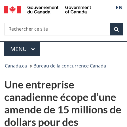
/
Sélec
EN
Passer
Passer
Passer
Government
au
à
à
de
of
contenu
«
la
Canada
Recherche
Rechercher
principal
Au
version
Rec
la
ce
sujet
HTML
site
du
simplifiée
langu
Menu
gouvernement
MENU
PRINCIPAL
»
Vous
Canada.ca
Bureau de la concurrence Canada
êtes
Une entreprise
ici :
canadienne écope d’une
amende de 15 millions de
dollars pour des