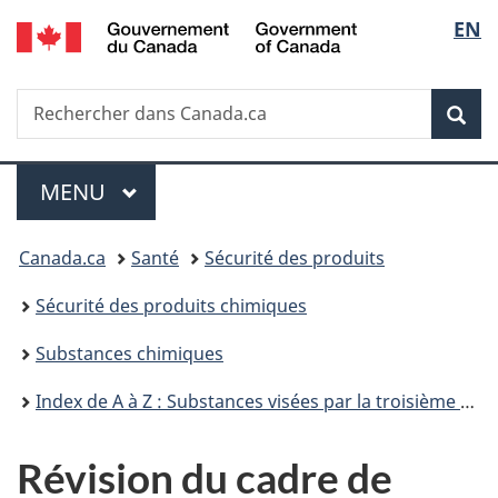
/
Sélec
EN
Passer
Passer
Passer
Government
au
à
à
de
of
contenu
«
la
Canada
Recherche
Rechercher
principal
Au
version
Rec
la
dans
sujet
HTML
Canada.ca
du
simplifiée
langu
Menu
gouvernement
MENU
PRINCIPAL
»
Vous
Canada.ca
Santé
Sécurité des produits
êtes
Sécurité des produits chimiques
ici :
Substances chimiques
Index de A à Z : Substances visées par la troisième phase du Plan de gestion des produits chimiques
Révision du cadre de