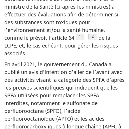
ministre de la Santé (ci-après les ministres) à
effectuer des évaluations afin de déterminer si
des substances sont toxiques pour
l’environnement et/ou la santé humaine,
Note de bas de page
1
,
Note de bas de pa
2
comme le prévoit l’article 64
de la
LCPE, et, le cas échéant, pour gérer les risques
associés.
En avril 2021, le gouvernement du Canada a
publié un avis d’intention d’aller de l’avant avec
des activités visant la catégorie des SPFA d’après
les preuves scientifiques qui indiquent que les
SPFA utilisées pour remplacer les SPFA
interdites, notamment le sulfonate de
perfluorooctane (SPFO), l’acide
perfluorooctanoïque (APFO) et les acides
perfluorocarboxyliques à longue chaîne (APFC à