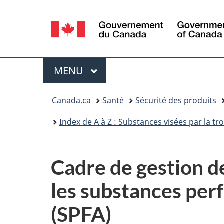
Sélection
de
la
Menu
MENU
PRINCIPAL
langue
Vous
Canada.ca
Santé
Sécurité des produits
êtes
Index de A à Z : Substances visées par la t
ici :
Cadre de gestion d
les substances perf
(SPFA)