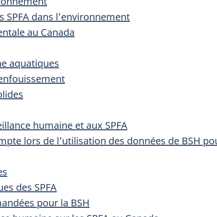
ironnement
es SPFA dans l’environnement
entale au Canada
ne aquatiques
d’enfouissement
olides
veillance humaine et aux SPFA
mpte lors de l’utilisation des données de BSH po
es
ques des SPFA
mandées pour la BSH