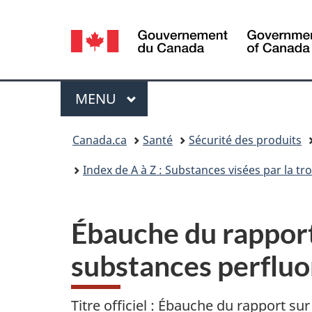
Sélection
de
la
Menu
MENU
PRINCIPAL
langue
Vous
Canada.ca
Santé
Sécurité des produits
êtes
Index de A à Z : Substances visées par la t
ici :
Ébauche du rapport 
substances perfluo
Titre officiel : Ébauche du rapport su