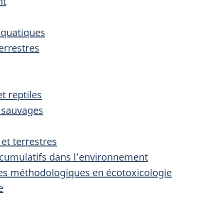
nt
aquatiques
terrestres
t reptiles
 sauvages
et terrestres
s cumulatifs dans l’environnement
es méthodologiques en écotoxicologie
e