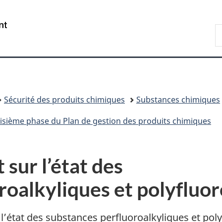
Passer
Passer
Passer
au
à
à
/
R
contenu
«
la
Government
d
principal
Au
version
of
C
sujet
HTML
Canada
du
simplifiée
gouvernement
»
Sécurité des produits chimiques
Substances chimiques
roisième phase du Plan de gestion des produits chimiques
sur l’état des
roalkyliques et polyfluor
r l’état des substances perfluoroalkyliques et pol