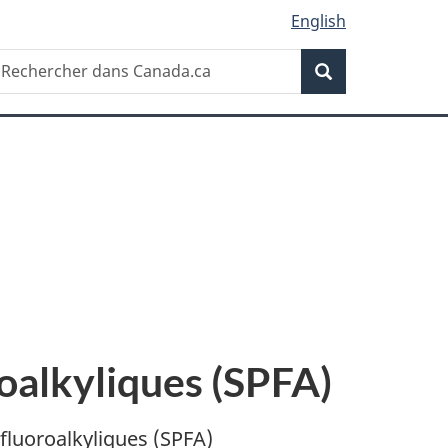
English
Recherche
echercher
Recherche
ans
anada.ca
oalkyliques (SPFA)
yfluoroalkyliques (SPFA)