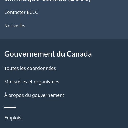
de
e
e
r
Contacter ECCC
ce
l
é
Nouvelles
site
t
a
r
p
o
Gouvernement du Canada
a
a
c
g
Toutes les coordonnées
t
e
Ministères et organismes
i
o
À propos du gouvernement
n
s
Thèmes
u
Emplois
et
r