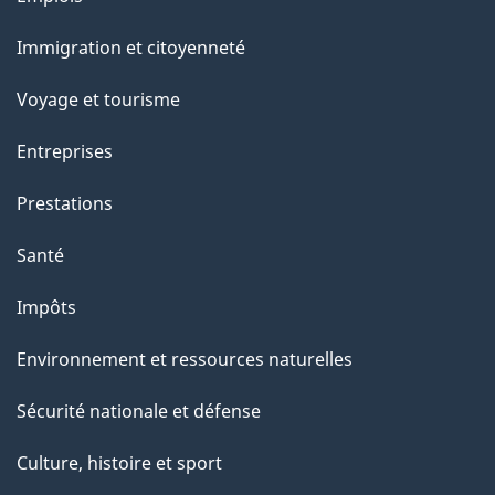
u
et
r
Immigration et citoyenneté
sujets
c
e
Voyage et tourisme
t
Entreprises
t
e
Prestations
p
Santé
a
g
Impôts
e
Environnement et ressources naturelles
Sécurité nationale et défense
Culture, histoire et sport