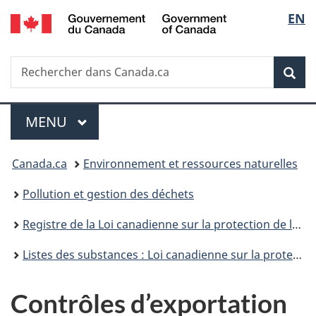
/
Sélec
EN
Passer
Passer
Passer
Government
au
à
à
de
of
contenu
«
la
Canada
Recherche
Rechercher
principal
Au
version
Rec
la
dans
sujet
HTML
Canada.ca
du
simplifiée
langu
Menu
gouvernement
MENU
PRINCIPAL
»
Vous
Canada.ca
Environnement et ressources naturelles
êtes
Pollution et gestion des déchets
ici :
Registre de la Loi canadienne sur la protection de l’environnement
Listes des substances : Loi canadienne sur la protection de l'environnement de 1999
Contrôles d’exportation