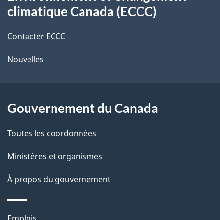
propos
r
d
climatique Canada (ECCC)
de
e
e
r
Contacter ECCC
ce
l
é
Nouvelles
site
t
a
r
p
o
Gouvernement du Canada
a
a
c
g
Toutes les coordonnées
t
e
Ministères et organismes
i
o
À propos du gouvernement
n
s
Thèmes
Emplois