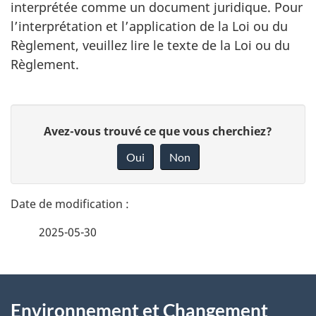
interprétée comme un document juridique. Pour
l’interprétation et l’application de la Loi ou du
Règlement, veuillez lire le texte de la Loi ou du
Règlement.
D
D
Avez-vous trouvé ce que vous cherchiez?
é
o
Oui
Non
n
t
n
a
e
2025-05-30
i
z
v
l
o
À
s
t
Environnement et Changement