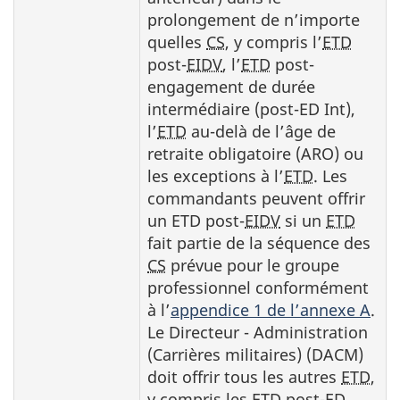
prolongement de n’importe
quelles
CS
, y compris l’
ETD
post-
EIDV
, l’
ETD
post-
engagement de durée
intermédiaire (post-ED Int),
l’
ETD
au-delà de l’âge de
retraite obligatoire (ARO) ou
les exceptions à l’
ETD
. Les
commandants peuvent offrir
un ETD post-
EIDV
si un
ETD
fait partie de la séquence des
CS
prévue pour le groupe
professionnel conformément
à l’
appendice 1 de l’annexe A
.
Le Directeur - Administration
(Carrières militaires) (DACM)
doit offrir tous les autres
ETD
,
y compris les
ETD
post-
ED