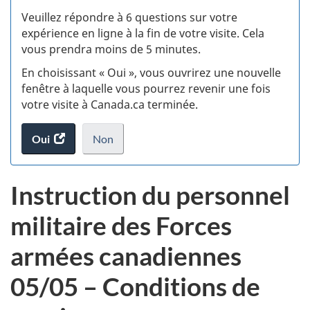
S
Veuillez répondre à 6 questions sur votre
d
expérience en ligne à la fin de votre visite. Cela
vous prendra moins de 5 minutes.
si
En choisissant « Oui », vous ouvrirez une nouvelle
w
fenêtre à laquelle vous pourrez revenir une fois
votre visite à Canada.ca terminée.
(t
Oui
accéder
Non
d
au
je
.
sondage.
ne
Instruction du personnel
veux
pas
militaire des Forces
participer
au
armées canadiennes
sondage
du
05/05 – Conditions de
site
web,