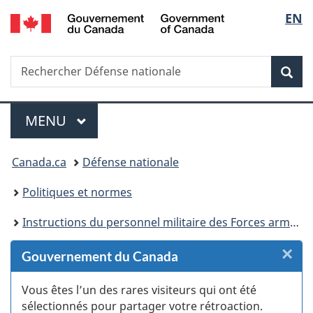
/
Sélec
EN
Passer
Passer
Passer
Passer
Government
au
au
à
à
de
of
Gestionnaire
contenu
«
la
Canada
Recherche
Rechercher
des
principal
Au
version
Rec
la
Défense
Invitations
sujet
HTML
nationale
du
simplifiée
langu
Menu
gouvernement
MENU
PRINCIPAL
»
Vous
Canada.ca
Défense nationale
êtes
Politiques et normes
ici :
Instructions du personnel militaire des Forces armées canadiennes
×
F
Gouvernement du Canada
:
Vous êtes l’un des rares visiteurs qui ont été
sélectionnés pour partager votre rétroaction.