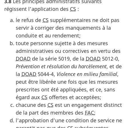
3.8
Les principes administratifs suivants
régissent l’application des
CS
:
le refus de
CS
supplémentaires ne doit pas
servir à corriger des manquements à la
conduite et au rendement;
toute personne sujette à des mesures
administratives ou correctives en vertu des
DOAD
de la série 5019, de la
DOAD
5012-0,
Prévention et résolution du harcèlement
, et de
la
DOAD
5044-4,
Violence en milieu familial
,
peut être libérée une fois que les mesures
prescrites ont été appliquées, et ce, sans
égard aux
CS
offertes et acceptées;
chacune des
CS
est un engagement distinct
de la part des membres des
FAC
;
l’approbation d’une condition de service ne
garantit pas que des
CS
subséquentes