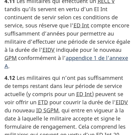
4.11
Les militaires qui effectuent un
RECL V
tandis qu’ils servent en vertu d’un EI Int
continuent de servir selon ces conditions de
service, sous réserve que l’
ED Int
compte encore
suffisamment d’années pour permettre au
militaire d’effectuer une période de service égale
à la durée de l’
EIDV
indiquée pour le nouveau
GPM
conformément à l’
appendice 1 de l’annexe
A
.
4.12
Les militaires qui n’ont pas suffisamment
de temps restant dans leur période de service
actuelle (y compris pour un
ED Int
) peuvent se
voir offrir un
ETD
pour couvrir la durée de l’
EIDV
du nouveau
ID SGPM
, qui entre en vigueur à la
date à laquelle le militaire accepte et signe le
formulaire de rengagement. Cela comprend les
militaires qui servent en vertu d’un
ED Int 20