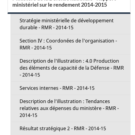
i
ministériel sur le rendement 2014-2015
e
l
c
Stratégie ministérielle de développement
s
durable - RMR - 2014-15
t
d
Section IV : Coordonées de l'organisation -
i
RMR - 2014-15
e
o
Description de l'illustration : 4.0 Production
l
des éléments de capacité de la Défense - RMR
n
- 2014-15
a
M
Services internes - RMR - 2014-15
p
e
Description de l’illustration : Tendances
a
relatives aux dépenses du ministère - RMR -
n
2014-15
g
u
Résultat stratégique 2 - RMR - 2014-15
e