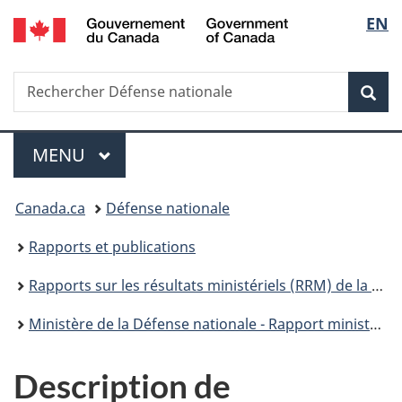
/
Sélec
EN
Passer
Passer
Passer
Passer
Government
au
à
au
à
de
of
contenu
«
menu
la
Canada
Recherche
Rechercher
principal
Au
de
version
Rec
la
Défense
sujet
la
HTML
nationale
du
section
simplifiée
langu
Menu
gouvernement
MENU
PRINCIPAL
»
Vous
Canada.ca
Défense nationale
êtes
Rapports et publications
ici :
Rapports sur les résultats ministériels (RRM) de la Défense nationale
Ministère de la Défense nationale - Rapport ministériel sur le rendement 2014-2015
Description de