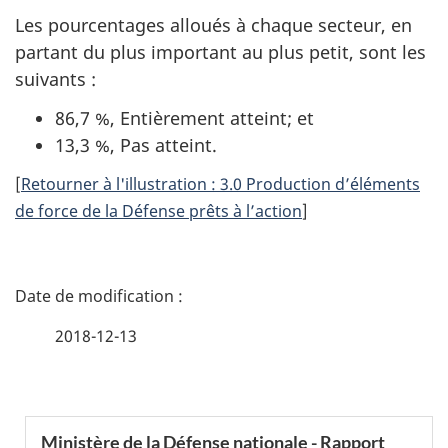
Les pourcentages alloués à chaque secteur, en
partant du plus important au plus petit, sont les
suivants :
86,7 %, Entièrement atteint; et
13,3 %, Pas atteint.
[
Retourner à l'illustration : 3.0 Production d’éléments
de force de la Défense prêts à l’action
]
D
é
2018-12-13
t
a
S
Ministère de la Défense nationale - Rapport