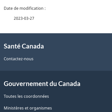
D
é
2023-03-27
t
À
a
Santé Canada
propos
i
de
l
Contactez-nous
ce
s
site
d
Gouvernement du Canada
e
Toutes les coordonnées
l
Ministères et organismes