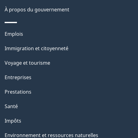
a
À propos du gouvernement
p
a
Thèmes
Emplois
g
et
Immigration et citoyenneté
sujets
e
Voyage et tourisme
Entreprises
Prestations
Santé
Impôts
Environnement et ressources naturelles