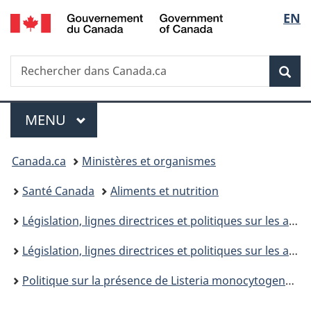
/
Sélec
EN
Passer
Passer
Passer
Government
au
à
à
de
of
contenu
«
la
Canada
Recherche
Rechercher
principal
Au
version
Rec
la
dans
sujet
HTML
Canada.ca
du
simplifiée
langu
Menu
gouvernement
MENU
PRINCIPAL
»
Vous
Canada.ca
Ministères et organismes
êtes
Santé Canada
Aliments et nutrition
ici :
Législation, lignes directrices et politiques sur les aliments et la nutrition : Aperçu
Législation, lignes directrices et politiques sur les aliments et la nutrition : Politiques
Politique sur la présence de Listeria monocytogenes dans les aliments prêts-à-manger (2023) : Aperçu