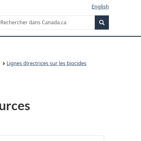
English
Recherche
echercher
Recherche
ans
anada.ca
Lignes directrices sur les biocides
ources