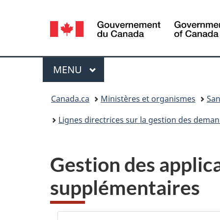
Sélection
de
la
Menu
MENU
PRINCIPAL
langue
Vous
Canada.ca
Ministères et organismes
San
êtes
Lignes directrices sur la gestion des deman
ici :
Gestion des applica
supplémentaires