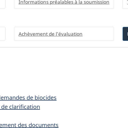
Informations préalables à la soumission
Achèvement de l’évaluation
demandes de biocides
e clarification
acement des documents