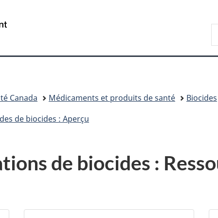
Passer
Passer
Passer
au
à
à
/
R
contenu
«
la
Government
d
principal
Au
version
of
C
sujet
HTML
Canada
du
simplifiée
gouvernement
»
té Canada
Médicaments et produits de santé
Biocides
des de biocides : Aperçu
tions de biocides : Ress