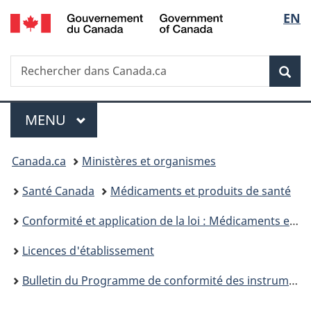
/
Sélec
EN
Passer
Passer
Passer
Government
au
à
à
de
of
contenu
«
la
Canada
Recherche
Rechercher
principal
Au
version
Rec
la
dans
sujet
HTML
Canada.ca
du
simplifiée
langu
Menu
gouvernement
MENU
PRINCIPAL
»
Vous
Canada.ca
Ministères et organismes
êtes
Santé Canada
Médicaments et produits de santé
ici :
Conformité et application de la loi : Médicaments et produits de santé
Licences d'établissement
Bulletin du Programme de conformité des instruments médicaux