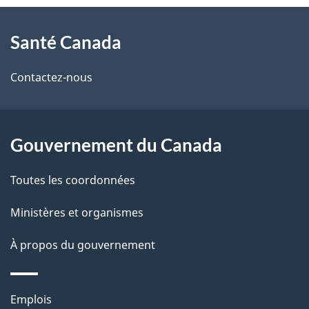
À
a
Santé Canada
propos
i
de
l
Contactez-nous
ce
s
site
d
Gouvernement du Canada
e
Toutes les coordonnées
l
Ministères et organismes
a
À propos du gouvernement
p
a
Thèmes
Emplois