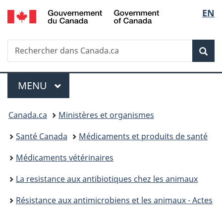
/
Sélec
EN
Passer
Passer
Passer
Government
au
à
à
de
of
contenu
«
la
Canada
Recherche
Rechercher
principal
Au
version
Rec
la
dans
sujet
HTML
Canada.ca
du
simplifiée
langu
Menu
gouvernement
MENU
PRINCIPAL
»
Vous
Canada.ca
Ministères et organismes
êtes
Santé Canada
Médicaments et produits de santé
ici :
Médicaments vétérinaires
La resistance aux antibiotiques chez les animaux
Résistance aux antimicrobiens et les animaux - Actes