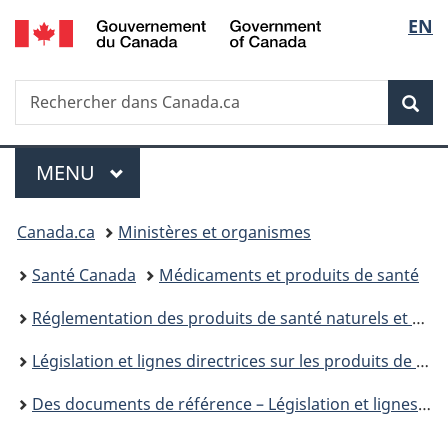
/
Sélec
EN
Passer
Passer
Passer
Government
au
à
à
de
of
contenu
«
la
Canada
Recherche
Rechercher
principal
Au
version
Rec
la
dans
sujet
HTML
Canada.ca
du
simplifiée
langu
Menu
gouvernement
MENU
PRINCIPAL
»
Vous
Canada.ca
Ministères et organismes
êtes
Santé Canada
Médicaments et produits de santé
ici :
Réglementation des produits de santé naturels et des médicaments sans ordonnance : prochaines étapes
Législation et lignes directrices sur les produits de santé naturels
Des documents de référence – Législation et lignes directrices – Produits de santé naturels