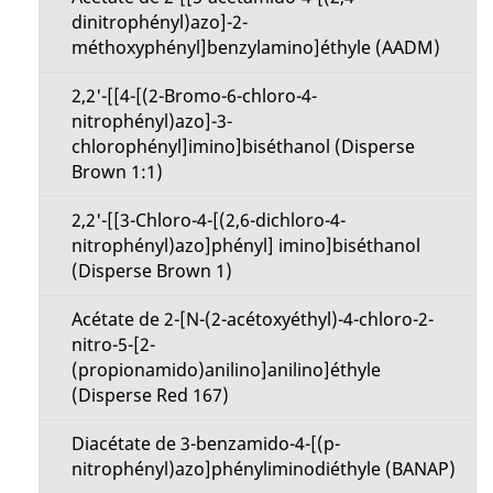
dinitrophényl)azo]-2-
méthoxyphényl]benzylamino]éthyle (AADM)
2,2'-[[4-[(2-Bromo-6-chloro-4-
nitrophényl)azo]-3-
chlorophényl]imino]biséthanol (Disperse
Brown 1:1)
2,2'-[[3-Chloro-4-[(2,6-dichloro-4-
nitrophényl)azo]phényl] imino]biséthanol
(Disperse Brown 1)
Acétate de 2-[N-(2-acétoxyéthyl)-4-chloro-2-
nitro-5-[2-
(propionamido)anilino]anilino]éthyle
(Disperse Red 167)
Diacétate de 3-benzamido-4-[(p-
nitrophényl)azo]phényliminodiéthyle (BANAP)