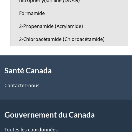
nitrophényl)aniline (DNAN)
Formamide
2-Propenamide (Acrylamide)
2-Chloroacétamide (Chloroacétamide)
À
Santé Canada
propos
de
Contactez-nous
ce
site
Gouvernement du Canada
Toutes les coordonnées