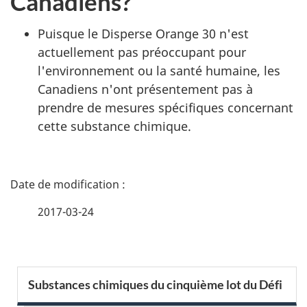
Canadiens?
Puisque le Disperse Orange 30 n'est
actuellement pas préoccupant pour
l'environnement ou la santé humaine, les
Canadiens n'ont présentement pas à
prendre de mesures spécifiques concernant
cette substance chimique.
D
é
2017-03-24
t
a
S
Substances chimiques du cinquième lot du Défi
i