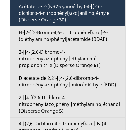
Acétate de 2-[N-(2-cyanoéthyl)-4-[(2,6-
dichloro-4-nitrophényl)azo]anilino]éthyle
(Disperse Orange 30)
N-[2-[(2-Bromo-4,6-dinitrophényl)azo]-5-
(diéthylamino)phényl]acétamide (BDAP)
3-[[4-[2,6-Dibromo-4-
nitrophénylazo]phényl]éthylamino]
propiononitrile (Disperse Orange 61)
Diacétate de 2,2'-[[4-[2,6-dibromo-4-
nitrophénylazo]phényl]imino]diéthyle (EDD)
2-[[4-[(2,6-Dichloro-4-
nitrophényl)azo]phényl]méthylamino]éthanol
(Disperse Orange 5)
4-[(2,6-Dichloro-4-nitrophényl)azo]-N-(4-