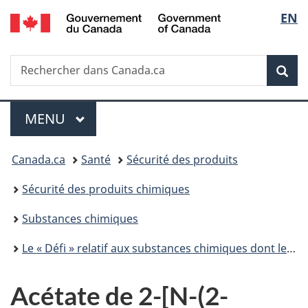
/
Sélec
EN
Passer
Passer
Passer
Passer
Government
au
à
au
à
de
of
contenu
«
menu
la
Canada
Recherche
Rechercher
principal
Au
de
version
Rec
la
dans
sujet
la
HTML
Canada.ca
du
section
simplifiée
langu
Menu
gouvernement
MENU
PRINCIPAL
»
Vous
Canada.ca
Santé
Sécurité des produits
êtes
Sécurité des produits chimiques
ici :
Substances chimiques
Le « Défi » relatif aux substances chimiques dont le suivi est de priorité élevée
Acétate de 2-[N-(2-