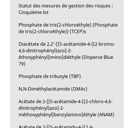
e
l
Statut des mesures de gestion des risques :
c
Cinquième lot
s
t
Phosphate de tris(2-chloroéthyle) (Phosphate
d
de tris(2-chloroéthyle)) (TCEP)s
i
e
Diacétate de 2,2'-[[5-acétamide-4-[(2-bromo-
o
4,6-dinitrophényl)azo]-2-
l
éthoxyphényl]imino]diéthyle (Disperse Blue
n
79)
a
M
Phosphate de tributyle (TBP)
p
e
N,N-Diméthylacétamide (DMAc)
a
n
Acétate de 2-[[5-acétamide-4-[(2-chloro-4,6-
g
dinitrophényl)azo]-2-
u
méthoxyphényl]benzylamino]éthyle (ANAM)
e
Acétate de 2-[[5-acétamido-4-[(2,4-