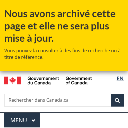
Passer
Passer
Passer
Passer
Nous avons archivé cette
au
à
au
à
contenu
«
menu
la
page et elle ne sera plus
principal
Au
de
version
sujet
la
HTML
mise à jour.
du
section
simplifiée
gouvernement
Vous pouvez la consulter à des fins de recherche ou à
»
titre de référence.
/
Sélec
EN
Government
de
of
Canada
Recherche
Rechercher
Rec
la
dans
Canada.ca
langu
Menu
MENU
PRINCIPAL