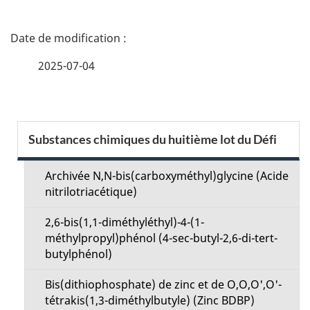
D
é
2025-07-04
t
a
S
Substances chimiques du huitième lot du Défi
i
e
l
Archivée N,N-bis(carboxyméthyl)glycine (Acide
c
nitrilotriacétique)
s
t
2,6-bis(1,1-diméthyléthyl)-4-(1-
d
méthylpropyl)phénol (4-sec-butyl-2,6-di-tert-
i
butylphénol)
e
o
Bis(dithiophosphate) de zinc et de O,O,O',O'-
l
tétrakis(1,3-diméthylbutyle) (Zinc BDBP)