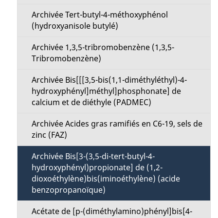
n
a
Archivée Tert-butyl-4-méthoxyphénol
M
(hydroxyanisole butylé)
p
e
Archivée 1,3,5-tribromobenzène (1,3,5-
a
Tribromobenzène)
n
g
Archivée Bis[[[3,5-bis(1,1-diméthyléthyl)-4-
u
hydroxyphényl]méthyl]phosphonate] de
e
calcium et de diéthyle (PADMEC)
Archivée Acides gras ramifiés en C6-19, sels de
zinc (FAZ)
Archivée Bis[3-(3,5-di-tert-butyl-4-
hydroxyphényl)propionate] de (1,2-
dioxoéthylène)bis(iminoéthylène) (acide
benzopropanoïque)
Acétate de [p-(diméthylamino)phényl]bis[4-