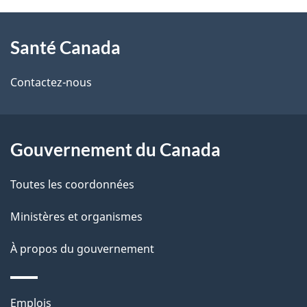
À
Santé Canada
propos
de
Contactez-nous
ce
site
Gouvernement du Canada
Toutes les coordonnées
Ministères et organismes
À propos du gouvernement
Thèmes
Emplois