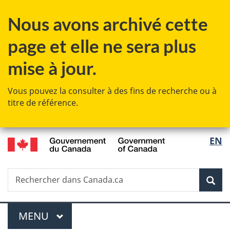
Passer
Passer
Passer
Passer
Nous avons archivé cette
au
à
au
à
contenu
«
menu
la
page et elle ne sera plus
principal
Au
de
version
sujet
la
HTML
mise à jour.
du
section
simplifiée
gouvernement
Vous pouvez la consulter à des fins de recherche ou à
»
titre de référence.
/
Sélec
EN
Government
de
of
Canada
Recherche
Rechercher
Rec
la
dans
Canada.ca
langu
Menu
MENU
PRINCIPAL