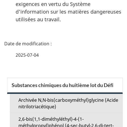
exigences en vertu du Système
d'information sur les matières dangereuses
utilisées au travail.
D
é
2025-07-04
t
a
S
Substances chimiques du huitième lot du Défi
i
e
l
Archivée N,N-bis(carboxyméthyl)glycine (Acide
c
nitrilotriacétique)
s
t
2,6-bis(1,1-diméthyléthyl)-4-(1-
d
méthylpropyl)phénol (4-sec-butyl-2,6-di-tert-