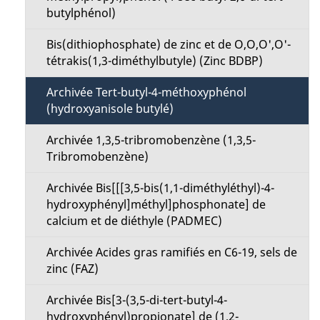
i
butylphénol)
e
o
Bis(dithiophosphate) de zinc et de O,O,O',O'-
l
tétrakis(1,3-diméthylbutyle) (Zinc BDBP)
n
a
Archivée Tert-butyl-4-méthoxyphénol
M
(hydroxyanisole butylé)
p
e
Archivée 1,3,5-tribromobenzène (1,3,5-
a
Tribromobenzène)
n
g
Archivée Bis[[[3,5-bis(1,1-diméthyléthyl)-4-
u
hydroxyphényl]méthyl]phosphonate] de
e
calcium et de diéthyle (PADMEC)
Archivée Acides gras ramifiés en C6-19, sels de
zinc (FAZ)
Archivée Bis[3-(3,5-di-tert-butyl-4-
hydroxyphényl)propionate] de (1,2-