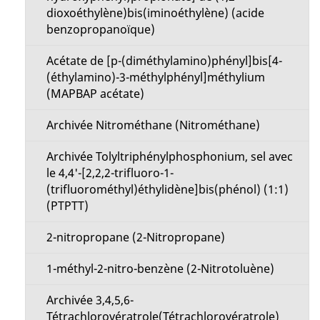
dioxoéthylène)bis(iminoéthylène) (acide
benzopropanoïque)
Acétate de [p-(diméthylamino)phényl]bis[4-
(éthylamino)-3-méthylphényl]méthylium
(MAPBAP acétate)
Archivée Nitrométhane (Nitrométhane)
Archivée Tolyltriphénylphosphonium, sel avec
le 4,4'-[2,2,2-trifluoro-1-
(trifluorométhyl)éthylidène]bis(phénol) (1:1)
(PTPTT)
2-nitropropane (2-Nitropropane)
1-méthyl-2-nitro-benzène (2-Nitrotoluène)
Archivée 3,4,5,6-
Tétrachlorovératrole(Tétrachlorovératrole)