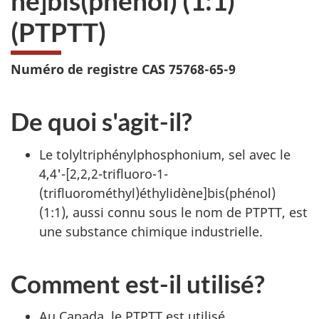
ne]bis(phénol) (1:1)
(PTPTT)
Numéro de registre CAS 75768-65-9
De quoi s'agit-il?
Le tolyltriphénylphosphonium, sel avec le
4,4'-[2,2,2-trifluoro-1-
(trifluorométhyl)éthylidène]bis(phénol)
(1:1), aussi connu sous le nom de PTPTT, est
une substance chimique industrielle.
Comment est-il utilisé?
Au Canada, le PTPTT est utilisé