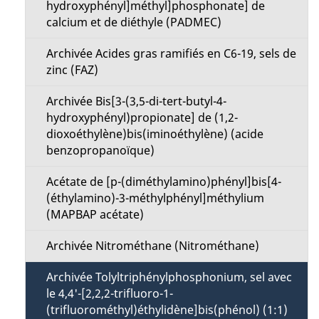
hydroxyphényl]méthyl]phosphonate] de
e
calcium et de diéthyle (PADMEC)
Archivée Acides gras ramifiés en C6-19, sels de
zinc (FAZ)
Archivée Bis[3-(3,5-di-tert-butyl-4-
hydroxyphényl)propionate] de (1,2-
dioxoéthylène)bis(iminoéthylène) (acide
benzopropanoïque)
Acétate de [p-(diméthylamino)phényl]bis[4-
(éthylamino)-3-méthylphényl]méthylium
(MAPBAP acétate)
Archivée Nitrométhane (Nitrométhane)
Archivée Tolyltriphénylphosphonium, sel avec
le 4,4'-[2,2,2-trifluoro-1-
(trifluorométhyl)éthylidène]bis(phénol) (1:1)