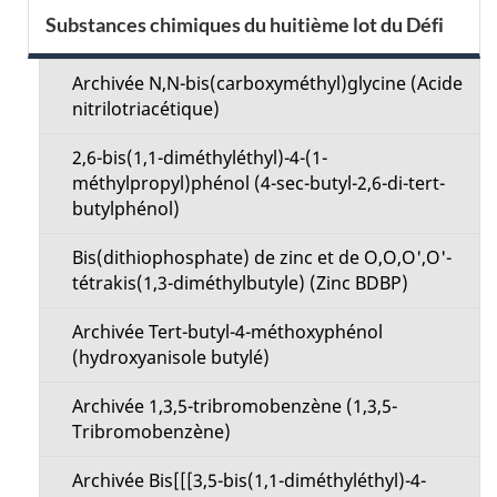
S
Substances chimiques du huitième lot du Défi
i
e
l
Archivée N,N-bis(carboxyméthyl)glycine (Acide
c
nitrilotriacétique)
s
t
2,6-bis(1,1-diméthyléthyl)-4-(1-
d
méthylpropyl)phénol (4-sec-butyl-2,6-di-tert-
i
butylphénol)
e
o
Bis(dithiophosphate) de zinc et de O,O,O',O'-
l
tétrakis(1,3-diméthylbutyle) (Zinc BDBP)
n
a
Archivée Tert-butyl-4-méthoxyphénol
M
(hydroxyanisole butylé)
p
e
Archivée 1,3,5-tribromobenzène (1,3,5-
a
Tribromobenzène)
n
g
Archivée Bis[[[3,5-bis(1,1-diméthyléthyl)-4-
u