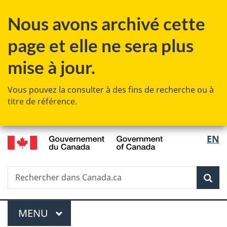
Passer
Passer
Passer
Passer
Nous avons archivé cette
au
à
au
à
contenu
«
menu
la
page et elle ne sera plus
principal
Au
de
version
sujet
la
HTML
mise à jour.
du
section
simplifiée
gouvernement
Vous pouvez la consulter à des fins de recherche ou à
»
titre de référence.
/
Sélec
EN
Government
de
of
Canada
Recherche
Rechercher
Rec
la
dans
Canada.ca
langu
Menu
MENU
PRINCIPAL