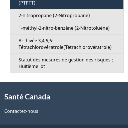
(PTPTT)
2-nitropropane (2-Nitropropane)
1-méthyl-2-nitro-benzène (2-Nitrotoluène)
Archivée 3,4,5,6-
Tétrachlorovératrole(Tétrachlorovératrole)
Statut des mesures de gestion des risques :
Huitième lot
À
Santé Canada
propos
de
Contactez-nous
ce