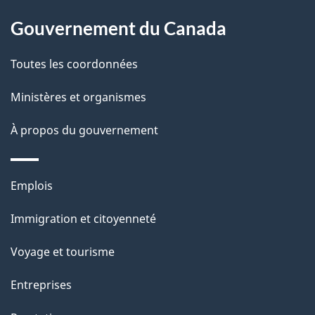
site
d
Gouvernement du Canada
e
l
Toutes les coordonnées
a
Ministères et organismes
p
À propos du gouvernement
a
g
Thèmes
Emplois
et
e
Immigration et citoyenneté
sujets
Voyage et tourisme
Entreprises