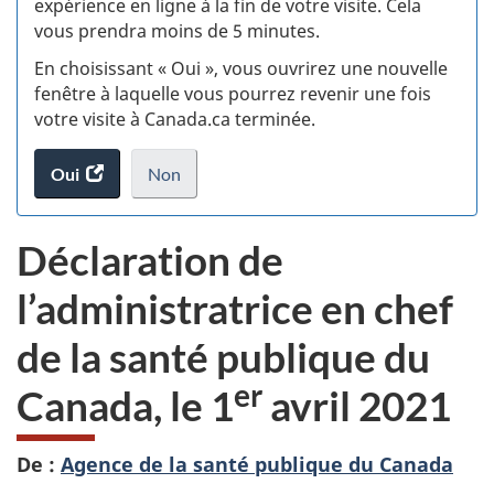
expérience en ligne à la fin de votre visite. Cela
vous prendra moins de 5 minutes.
si
En choisissant « Oui », vous ouvrirez une nouvelle
w
fenêtre à laquelle vous pourrez revenir une fois
votre visite à Canada.ca terminée.
(t
Oui
accéder
Non
d
au
je
.
sondage.
ne
Déclaration de
veux
pas
l’administratrice en chef
participer
au
de la santé publique du
sondage
du
er
Canada, le 1
avril 2021
site
web,
De :
Agence de la santé publique du Canada