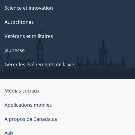
Science et innovation
Autochtones
Vétérans et militaires
Jeunesse
Gérer les événements de la vie
Organisation
Médias sociaux
du
Applications mobiles
gouvernement
du
À propos de Canada.ca
Canada
Avis