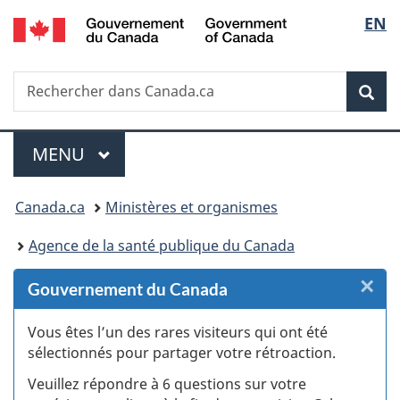
/
Sélec
EN
Passer
Passer
Passer
Passer
Government
au
au
à
à
de
of
Gestionnaire
contenu
«
la
Canada
Recherche
Rechercher
des
principal
Au
version
Rec
la
dans
Invitations
sujet
HTML
Canada.ca
du
simplifiée
langu
Menu
gouvernement
MENU
PRINCIPAL
»
Vous
Canada.ca
Ministères et organismes
êtes
Agence de la santé publique du Canada
ici :
×
F
Gouvernement du Canada
:
Vous êtes l’un des rares visiteurs qui ont été
sélectionnés pour partager votre rétroaction.
S
Veuillez répondre à 6 questions sur votre
d