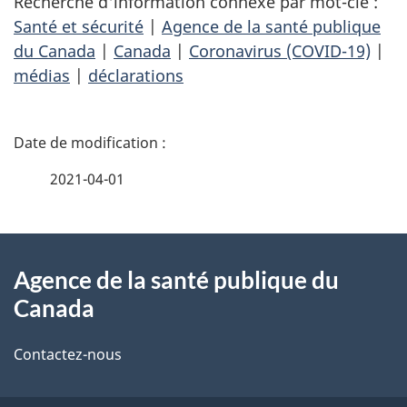
Recherche d'information connexe par mot-clé :
Santé et sécurité
|
Agence de la santé publique
du Canada
|
Canada
|
Coronavirus (COVID-19)
|
médias
|
déclarations
D
é
2021-04-01
t
À
a
Agence de la santé publique du
propos
i
Canada
de
l
Contactez-nous
ce
s