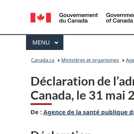
Sélection
de
la
Menu
MENU
PRINCIPAL
langue
Vous
Canada.ca
Ministères et organismes
Age
êtes
Déclaration de l’ad
ici :
Canada, le 31 mai 
De :
Agence de la santé publique 