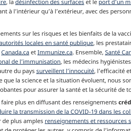
ire
, la
désinfection des surfaces
et le
port d’un m
t à l’intérieur qu’à l’extérieur, avec des person
ments sur les risques et les bienfaits de la vacc
autorités locales en santé publique
, les prestata
e
Canada.ca
et
Immunize.ca
. Ensemble,
Santé Ca
ional de l’immunisation
, les médecins hygiéniste
’autre du pays
surveillent l’innocuité
, l’efficacité 
 que la science et la situation évoluent, nous s
obantes pour assurer la santé et la sécurité de 
faire plus en diffusant des renseignements
créd
ire la transmission de la COVID‑19 dans les coll
r de plus amples
renseignements et ressources 
et de protéger les autres, y compris de l’informat