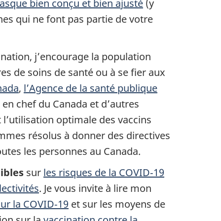
asque bien conçu et bien ajusté
(y
nes qui ne font pas partie de votre
ination, j’encourage la population
ires de soins de santé ou à se fier aux
nada
,
l’Agence de la santé publique
s en chef du Canada et d’autres
et l’utilisation optimale des vaccins
ommes résolus à donner des directives
toutes les personnes au Canada.
ibles
sur
les risques de la COVID‑19
ectivités
. Je vous invite à lire mon
sur la COVID‑19
et sur les moyens de
ion sur la
vaccination contre la