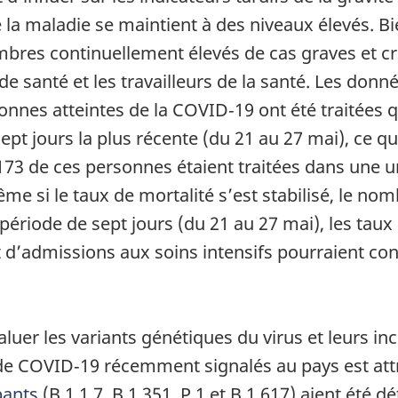
e la maladie se maintient à des niveaux élevés. 
mbres continuellement élevés de cas graves et cr
e santé et les travailleurs de la santé. Les donné
nnes atteintes de la COVID‑19 ont été traitées 
ept jours la plus récente (du 21 au 27 mai), ce q
3 de ces personnes étaient traitées dans une uni
e si le taux de mortalité s’est stabilisé, le n
ériode de sept jours (du 21 au 27 mai), les taux 
 d’admissions aux soins intensifs pourraient con
aluer les variants génétiques du virus et leurs i
 de COVID‑19 récemment signalés au pays est att
pants
(B.1.1.7, B.1.351, P.1 et B.1.617) aient été 