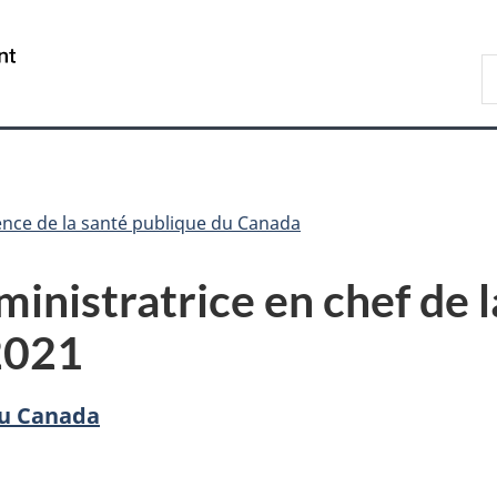
Passer
Passer
Passer
au
à
à
/
R
contenu
«
la
Government
d
principal
Au
version
of
C
sujet
HTML
Canada
du
simplifiée
gouvernement
»
nce de la santé publique du Canada
ministratrice en chef de 
2021
du Canada