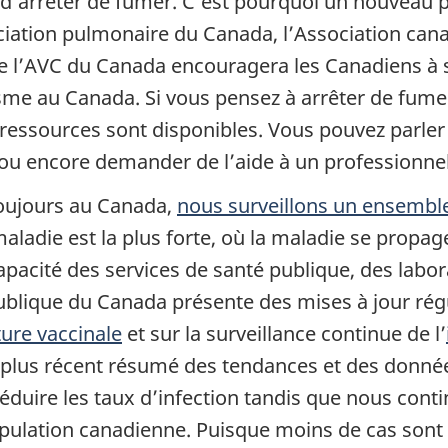
le d’arrêter de fumer. C’est pourquoi un nouveau 
ciation pulmonaire du Canada, l’Association cana
e l’AVC du Canada encouragera les Canadiens à s
isme au Canada. Si vous pensez à arrêter de fume
essources sont disponibles. Vous pouvez parler 
ou encore demander de l’aide à un professionnel
oujours au Canada,
nous surveillons un ensembl
maladie est la plus forte, où la maladie se propag
capacité des services de santé publique, des labo
publique du Canada présente des mises à jour ré
ure vaccinale
et sur la surveillance continue de l’
le plus récent résumé des tendances et des donné
éduire les taux d’infection tandis que nous con
pulation canadienne. Puisque moins de cas sont s