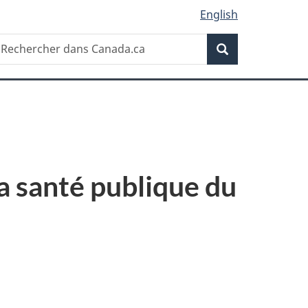
English
Recherche
echercher
Recherche
ans
anada.ca
la santé publique du