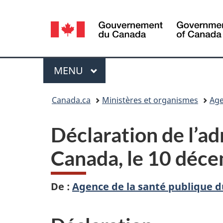
Sélection
de
la
Menu
MENU
PRINCIPAL
langue
Vous
Canada.ca
Ministères et organismes
Age
êtes
Déclaration de l’ad
ici :
Canada, le 10 déc
De :
Agence de la santé publique 