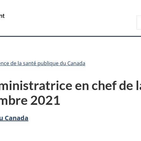
Passer
Passer
Passer
au
à
à
/
R
contenu
«
la
Government
d
principal
Au
version
of
C
sujet
HTML
Canada
du
simplifiée
gouvernement
»
nce de la santé publique du Canada
ministratrice en chef de 
embre 2021
du Canada