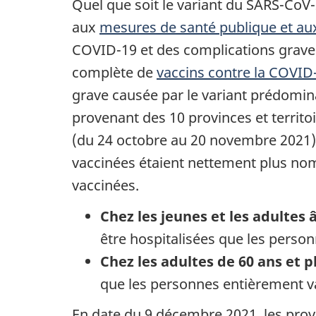
Quel que soit le variant du SARS-Co
aux
mesures de santé publique et aux
COVID-19 et des complications graves
complète de
vaccins contre la COVI
grave causée par le variant prédomin
provenant des 10 provinces et territo
(du 24 octobre au 20 novembre 2021)
vaccinées étaient nettement plus no
vaccinées.
Chez les jeunes et les adultes 
être hospitalisées que les perso
Chez les adultes de 60 ans et p
que les personnes entièrement v
En date du 9 décembre 2021, les provi