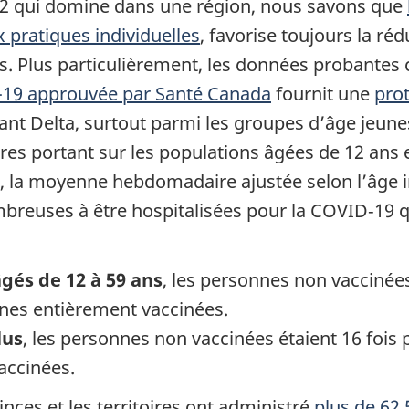
V-2 qui domine dans une région, nous savons que
 pratiques individuelles
, favorise toujours la ré
. Plus particulièrement, les données probantes 
D-19 approuvée par Santé Canada
fournit une
pro
ant Delta, surtout parmi les groupes d’âge jeune
ires portant sur les populations âgées de 12 ans 
, la moyenne hebdomadaire ajustée selon l’âge 
mbreuses à être hospitalisées pour la COVID‑19 
âgés de 12 à 59 ans
, les personnes non vaccinée
nnes entièrement vaccinées.
lus
, les personnes non vaccinées étaient 16 fois
accinées.
nces et les territoires ont administré
plus de 62,