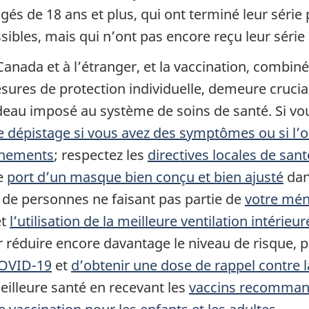
gés de 18 ans et plus, qui ont terminé leur série
les, mais qui n’ont pas encore reçu leur série p
Canada et à l’étranger, et la vaccination, combi
sures de protection individuelle, demeure crucial
ardeau imposé au système de soins de santé. Si v
de dépistage si vous avez des symptômes ou si l
onnements
; respectez les
directives locales de san
Le
port d’un masque bien conçu et bien ajusté
dans
 de personnes ne faisant pas partie de
votre mé
t
l’utilisation de la meilleure ventilation intérieur
réduire encore davantage le niveau de risque, p
COVID-19
et
d’obtenir une dose de rappel contre 
illeure santé en recevant les
vaccins recomma