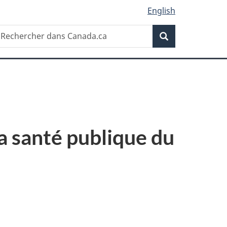
English
Recherche
echercher
Recherche
ans
anada.ca
la santé publique du