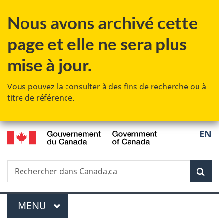
Passer
Passer
Passer
Nous avons archivé cette
au
à
à
contenu
«
la
page et elle ne sera plus
principal
Au
version
sujet
HTML
mise à jour.
du
simplifiée
gouvernement
Vous pouvez la consulter à des fins de recherche ou à
»
titre de référence.
/
Sélec
EN
Government
de
of
Canada
Recherche
Rechercher
Rec
la
dans
Canada.ca
langu
Menu
MENU
PRINCIPAL