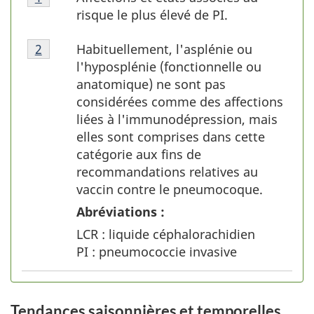
1-
risque le plus élevé de PI.
Note
Tableau1-
de
Habituellement, l'asplénie ou
Retour à la référence de la note de bas de pag
2
Note
bas
l'hyposplénie (fonctionnelle ou
de
de
anatomique) ne sont pas
bas
page
considérées comme des affections
de
1
liées à l'immunodépression, mais
page
elles sont comprises dans cette
2
catégorie aux fins de
recommandations relatives au
vaccin contre le pneumocoque.
Abréviations :
LCR : liquide céphalorachidien
PI : pneumococcie invasive
Tendances saisonnières et temporelles