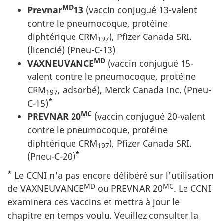
MD
Prevnar
13
(vaccin conjugué 13-valent
contre le pneumocoque, protéine
diphtérique CRM
), Pfizer Canada SRI.
197
(licencié) (Pneu-C-13)
MD
VAXNEUVANCE
(vaccin conjugué 15-
valent contre le pneumocoque, protéine
CRM
, adsorbé), Merck Canada Inc. (Pneu-
197
*
C-15)
MC
PREVNAR 20
(vaccin conjugué 20-valent
contre le pneumocoque, protéine
diphtérique CRM
), Pfizer Canada SRI.
197
*
(Pneu-C-20)
*
Le CCNI n'a pas encore délibéré sur l'utilisation
MD
MC
de VAXNEUVANCE
ou PREVNAR 20
. Le CCNI
examinera ces vaccins et mettra à jour le
chapitre en temps voulu. Veuillez consulter la