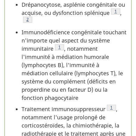
Drépanocytose, asplénie congénitale ou
Tableau 1 
1
acquise, ou dysfonction splénique
,
Tableau 1 - Note de bas de page
2
Immunodéficience congénitale touchant
n'importe quel aspect du système
Tableau 1 - Note de bas de page
1
immunitaire
, notamment
l'immunité à médiation humorale
(lymphocytes B), l'immunité à
médiation cellulaire (lymphocytes T), le
système du complément (déficits en
properdine ou en facteur D) ou la
fonction phagocytaire
Tableau 1 - 
1
Traitement immunosuppresseur
,
notamment l'usage prolongé de
corticostéroïdes, la chimiothérapie, la
radiothérapie et le traitement après une