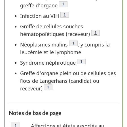
Tableau 1 - Note de bas de page
1
greffe d'organe
Tableau 1 - Note de bas de page
1
Infection au VIH
Greffe de cellules souches
Tableau 1 - Note
1
hématopoïétiques (receveur)
Tableau 1 - Note de bas de 
1
Néoplasmes malins
, y compris la
leucémie et le lymphome
Tableau 1 - Note de bas
1
Syndrome néphrotique
Greffe d'organe plein ou de cellules des
îlots de Langerhans (candidat ou
Tableau 1 - Note de bas de page
1
receveur)
Notes de bas de page
Tableau
Affections et états associés au
Retour à la référence de la note de bas de pag
1