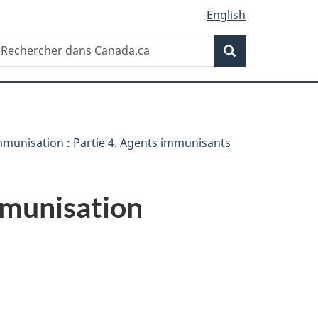
English
Recherche
echercher
Recherche
ans
anada.ca
munisation : Partie 4. Agents immunisants
mmunisation