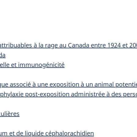
ttribuables à la rage au Canada entre 1924 et 2
da
 réelle et immunogénicité
sque associé à une exposition à un animal potent
ophylaxie post-exposition administrée à des per
ulières
rum et de liquide céphalorachidien