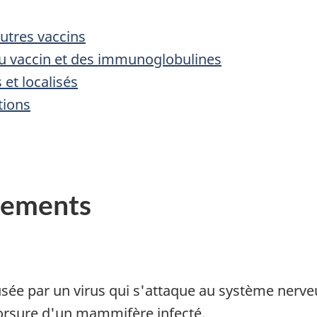
utres vaccins
du vaccin et des immunoglobulines
et localisés
tions
nements
usée par un virus qui s'attaque au système nerveu
orsure d'un mammifère infecté.