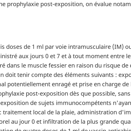
ne prophylaxie post-exposition, on évalue notamm
is doses de 1 ml par voie intramusculaire (IM) o
nistré aux jours 0 et 7 et à tout moment entre les
tré dans le muscle fessier en raison du risque de
on doit tenir compte des éléments suivants : exp
mal potentiellement enragé et prise en charge de
rophylaxie post-exposition dès que possible, san
t-exposition de sujets immunocompétents n'ayant
 traitement local de la plaie, administration d'
el au jour 0 et infiltration de la plus grande qua
ration de quatre doses de 1 ml de vaccin antirabiq