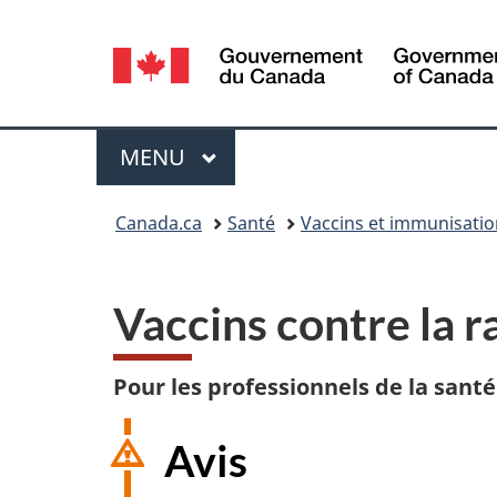
Sélection
de
la
Menu
MENU
PRINCIPAL
langue
Vous
Canada.ca
Santé
Vaccins et immunisatio
êtes
ici :
Vaccins contre la 
Pour les professionnels de la santé
Avis