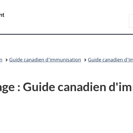
Passer
Passer
Passer
au
à
à
/
R
contenu
«
la
Government
d
principal
Au
version
of
C
sujet
HTML
Canada
du
simplifiée
gouvernement
»
n
Guide canadien d'immunisation
Guide canadien d'im
rage : Guide canadien d'i