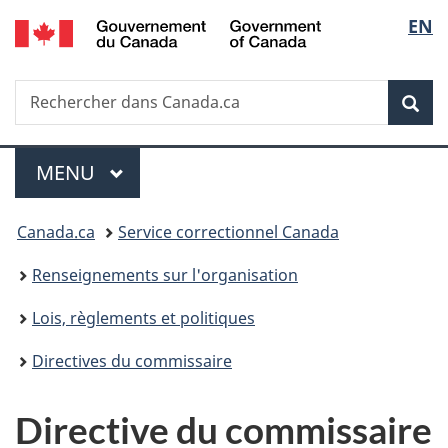
/
Sélec
EN
Passer
Passer
Passer
Government
au
à
à
de
of
contenu
«
la
Canada
Recherche
Rechercher
principal
Au
version
Rec
la
dans
sujet
HTML
Canada.ca
du
simplifiée
langu
Menu
gouvernement
MENU
PRINCIPAL
»
Vous
Canada.ca
Service correctionnel Canada
êtes
Renseignements sur l'organisation
ici :
Lois, règlements et politiques
Directives du commissaire
Directive du commissaire