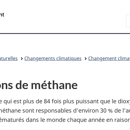
Passer
Passer
Passer
au
à
à
/
R
contenu
«
la
Government
E
principal
Au
version
of
sujet
HTML
Canada
du
simplifiée
gouvernement
»
turelles
Changements climatiques
Changement climat
ons de méthane
e qui est plus de 84 fois plus puissant que le di
méthane sont responsables d’environ 30 % de l’a
ématurés dans le monde chaque année en raison de