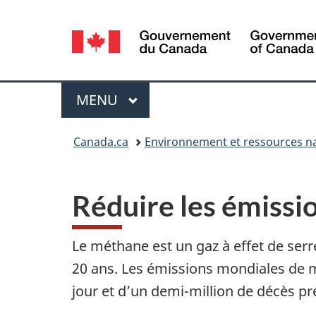
Sélection
de
la
Menu
MENU
PRINCIPAL
langue
Vous
Canada.ca
Environnement et ressources na
êtes
ici :
Réduire les émissi
Le méthane est un gaz à effet de serr
20 ans. Les émissions mondiales de 
jour et d’un demi-million de décès pr