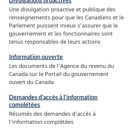
Divulgations proactives
e
Une divulgation proactive et publique des
r
renseignements pour que les Canadiens et le
v
Parlement puissent mieux s’assurer que le
gouvernement et les fonctionnaires sont
i
tenus responsables de leurs actions
c
Information ouverte
e
Les documents de l’Agence du revenu du
s
Canada sur le Portail du gouvernement
e
ouvert du Canada
t
Demandes d’accès à l’information
i
complétées
n
Résumés des demandes d’accès à
l’information complétées
f