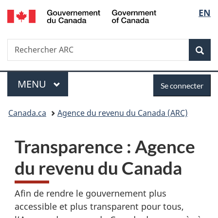
/
Sélec
EN
Passer
Passer
Passer
Government
au
à
à
de
of
contenu
«
la
Canada
Recherche
Rechercher
principal
Au
version
Rec
la
ARC
sujet
HTML
du
simplifiée
langu
Menu
Se
gouvernement
MENU
PRINCIPAL
Se connecter
»
connecter
Vous
Canada.ca
Agence du revenu du Canada (ARC)
êtes
Transparence : Agence
ici :
du revenu du Canada
Afin de rendre le gouvernement plus
accessible et plus transparent pour tous,