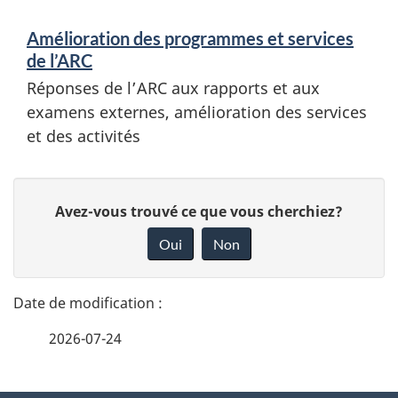
Amélioration des programmes et services
de l’ARC
Réponses de l’ARC aux rapports et aux
examens externes, amélioration des services
et des activités
D
D
Avez-vous trouvé ce que vous cherchiez?
é
o
Oui
Non
n
t
n
a
e
2026-07-24
i
z
v
l