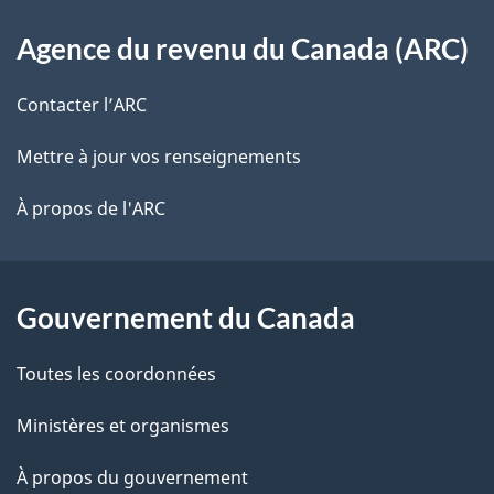
o
À
s
t
Agence du revenu du Canada (ARC)
propos
r
d
de
e
Contacter l’ARC
e
r
ce
Mettre à jour vos renseignements
l
é
site
t
À propos de l'ARC
a
r
p
o
a
a
Gouvernement du Canada
c
g
Toutes les coordonnées
t
e
i
Ministères et organismes
o
À propos du gouvernement
n