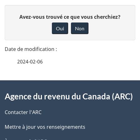
poser
i
D
votre
D
Avez-vous trouvé ce que vous cherchiez?
g
candidature
é
o
Oui
Non
a
n
t
n
t
a
e
i
2024-02-06
i
z
o
v
l
o
À
n
s
t
Agence du revenu du Canada (ARC)
propos
d
r
d
de
e
u
Contacter l’ARC
e
r
ce
d
Mettre à jour vos renseignements
l
é