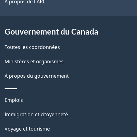
site
o
t
À propos de l'ARC
a
r
c
p
o
u
a
a
Gouvernement du Canada
c
m
g
Toutes les coordonnées
t
e
e
i
Ministères et organismes
n
o
À propos du gouvernement
n
t
s
u
Thèmes
Emplois
r
et
c
Immigration et citoyenneté
sujets
e
Voyage et tourisme
t