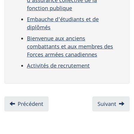
d'assurance collective de la
fonction publique
Embauche d'étudiants et de
diplômés
Bienvenue aux anciens
combattants et aux membres des
Forces armées canadiennes
Activités de recrutement
N
Précédent
:
Suivant
:
2.
4.
a
Avant
Recher
v
de
d'empl