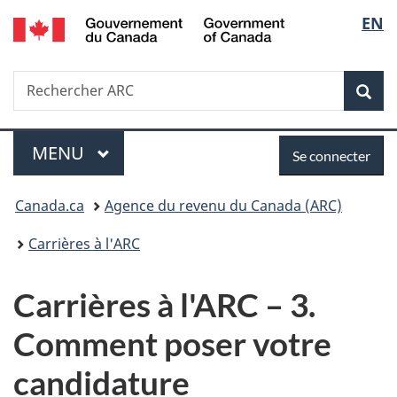
/
Sélec
EN
Passer
Passer
Passer
Government
au
à
à
de
of
contenu
«
la
Canada
Recherche
Rechercher
principal
Au
version
Rec
la
ARC
sujet
HTML
du
simplifiée
langu
Menu
Se
gouvernement
MENU
PRINCIPAL
Se connecter
»
connecter
Vous
Canada.ca
Agence du revenu du Canada (ARC)
êtes
Carrières à l'ARC
ici :
Carrières à l'ARC – 3.
Comment poser votre
candidature