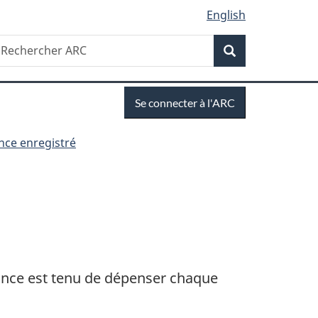
English
Recherche
echercher
Recherche
RC
Se
Se connecter à l'ARC
connecter
nce enregistré
nce est tenu de dépenser chaque