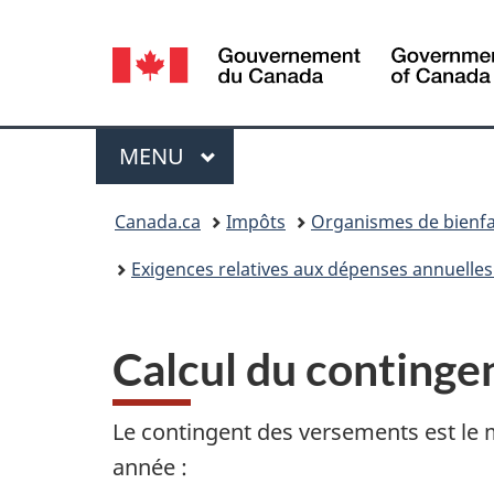
Sélection
de
la
Menu
MENU
PRINCIPAL
langue
Vous
Canada.ca
Impôts
Organismes de bienfa
êtes
Exigences relatives aux dépenses annuelle
ici :
Calcul du continge
Le contingent des versements est l
année :