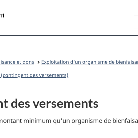
Passer
Passer
Passer
au
à
à
/
R
contenu
«
la
Government
A
principal
Au
version
of
sujet
HTML
Canada
du
simplifiée
gouvernement
»
isance et dons
Exploitation d'un organisme de bienfaisa
s (contingent des versements)
nt des versements
e montant minimum qu'un organisme de bienfaisa