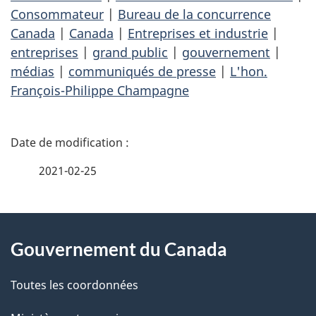
Consommateur
|
Bureau de la concurrence
Canada
|
Canada
|
Entreprises et industrie
|
entreprises
|
grand public
|
gouvernement
|
médias
|
communiqués de presse
|
L'hon.
François-Philippe Champagne
D
é
2021-02-25
t
À
a
Gouvernement du Canada
propos
i
de
l
Toutes les coordonnées