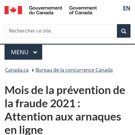
/
Sélec
EN
Passer
Passer
Passer
Government
au
à
à
de
of
contenu
«
la
Canada
Recherche
Rechercher
principal
Au
version
Rec
la
ce
sujet
HTML
site
du
simplifiée
langu
Menu
gouvernement
MENU
PRINCIPAL
»
Vous
Canada.ca
Bureau de la concurrence Canada
êtes
Mois de la prévention de
ici :
la fraude 2021 :
Attention aux arnaques
en ligne