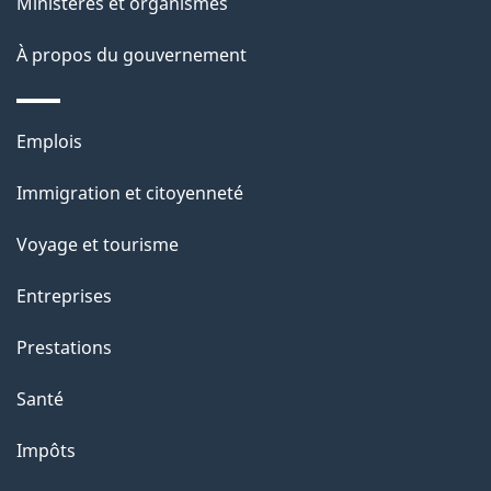
ce
s
Ministères et organismes
site
d
À propos du gouvernement
e
l
Thèmes
Emplois
et
a
Immigration et citoyenneté
sujets
p
Voyage et tourisme
a
Entreprises
g
Prestations
e
Santé
Impôts