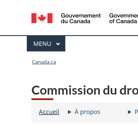
Sélection
de
la
langue
MENU
PRINCIPAL
Menu
Vous
Canada.ca
êtes
ici :
Commission du dro
Accueil
À propos
P