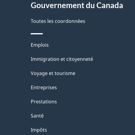
i
propos
Gouvernement du Canada
l
de
s
Toutes les coordonnées
ce
d
site
e
Thèmes
Emplois
l
et
Immigration et citoyenneté
a
sujets
Voyage et tourisme
p
a
Entreprises
g
Prestations
e
Santé
Impôts