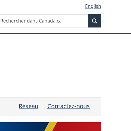
English
Recherche
echercher
Recherche
ans
anada.ca
Réseau
Contactez-nous