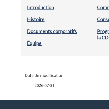
Introduction
Comm
Histoire
Conse
Documents corporatifs
Progr
la C
Équipe
D
é
2026-07-31
t
a
À