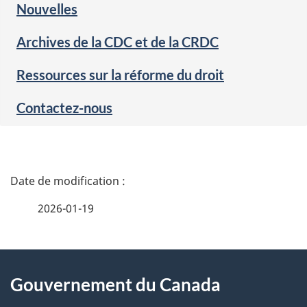
Nouvelles
Archives de la CDC et de la CRDC
Ressources sur la réforme du droit
Contactez-nous
D
é
2026-01-19
t
À
a
Gouvernement du Canada
propos
i