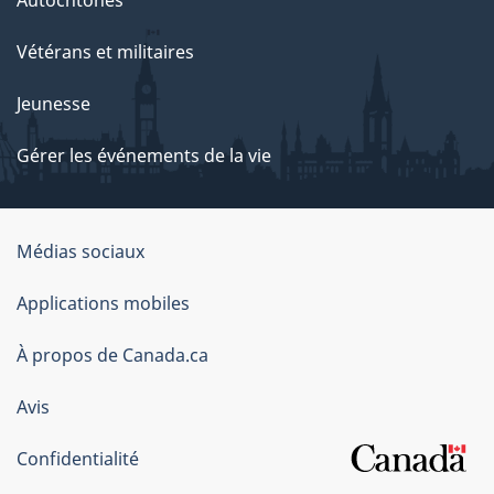
Autochtones
Vétérans et militaires
Jeunesse
Gérer les événements de la vie
Organisation
Médias sociaux
du
Applications mobiles
gouvernement
du
À propos de Canada.ca
Canada
Avis
Confidentialité