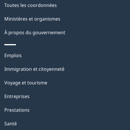
de
l
Toutes les coordonnées
ce
s
Ministères et organismes
site
d
À propos du gouvernement
e
l
Thèmes
Emplois
et
a
Immigration et citoyenneté
sujets
p
Voyage et tourisme
a
Entreprises
g
Prestations
e
Santé