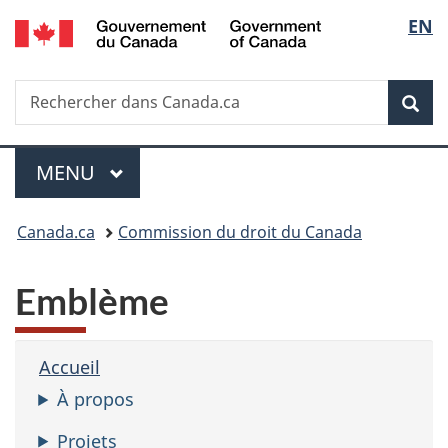
/
Sélec
EN
Passer
Passer
Passer
Government
au
à
à
de
of
contenu
«
la
Canada
Recherche
Rechercher
principal
Au
version
Rec
la
dans
sujet
HTML
Canada.ca
du
simplifiée
langu
Menu
gouvernement
MENU
PRINCIPAL
»
Vous
Canada.ca
Commission du droit du Canada
êtes
Emblème
ici :
Accueil
À propos
Projets