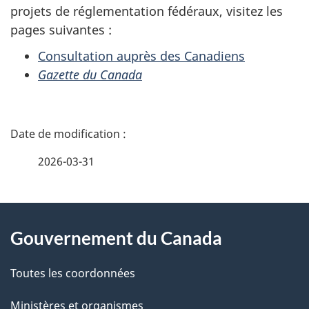
projets de réglementation fédéraux, visitez les
pages suivantes :
Consultation auprès des Canadiens
Gazette du Canada
D
é
2026-03-31
t
À
a
Gouvernement du Canada
propos
i
de
l
Toutes les coordonnées
ce
s
Ministères et organismes