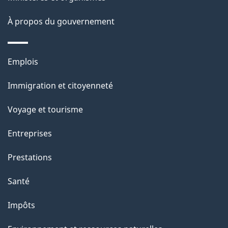
site
d
À propos du gouvernement
e
l
Thèmes
Emplois
et
a
Immigration et citoyenneté
sujets
p
Voyage et tourisme
a
Entreprises
g
Prestations
e
Santé
Impôts