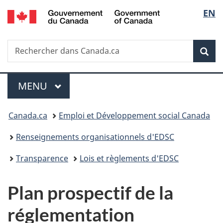
/
Sélec
EN
Passer
Passer
Passer
Government
au
à
à
de
of
contenu
«
la
Canada
Recherche
Rechercher
principal
Au
version
Rec
la
dans
sujet
HTML
Canada.ca
du
simplifiée
langu
Menu
gouvernement
MENU
PRINCIPAL
»
Vous
Canada.ca
Emploi et Développement social Canada
êtes
Renseignements organisationnels d'EDSC
ici :
Transparence
Lois et règlements d'EDSC
Plan prospectif de la
réglementation