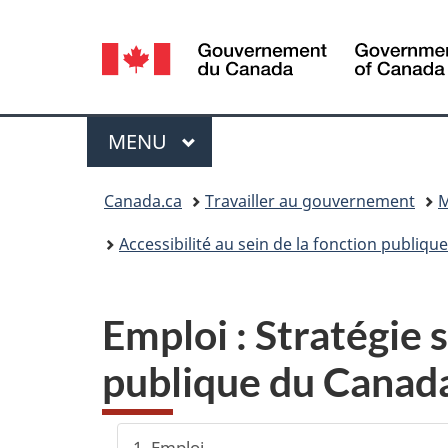
Sélection
de
la
Menu
MENU
PRINCIPAL
langue
Vous
Canada.ca
Travailler au gouvernement
M
êtes
Accessibilité au sein de la fonction publique
ici :
Emploi : Stratégie s
publique du Canad
1. Emploi