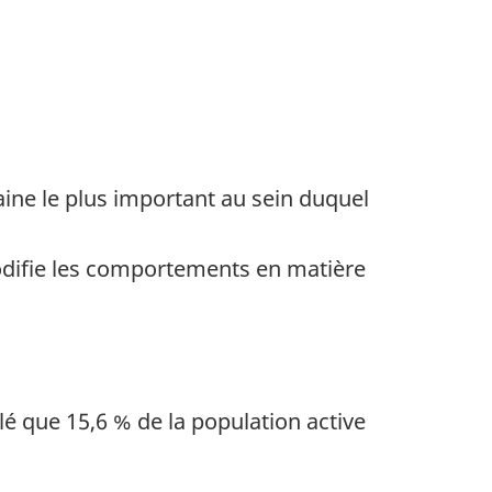
ne le plus important au sein duquel
odifie les comportements en matière
lé que 15,6 % de la population active
e en bas de page