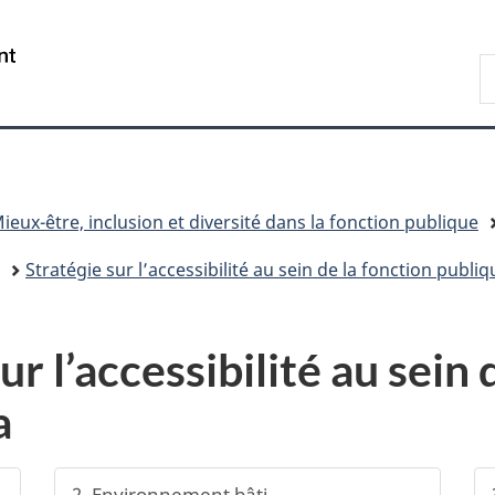
Passer
Passer
Passer
au
à
à
/
R
contenu
«
la
Government
d
principal
Au
version
of
C
sujet
HTML
Canada
du
simplifiée
gouvernement
»
ieux-être, inclusion et diversité dans la fonction publique
Stratégie sur l’accessibilité au sein de la fonction publ
ur l’accessibilité au sein 
a
2. Environnement bâti