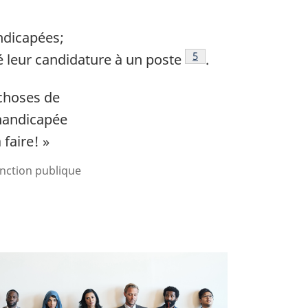
ndicapées;
Voir la note en bas de p
5
 leur candidature à un poste
.
 choses de
 handicapée
faire! »
onction publique