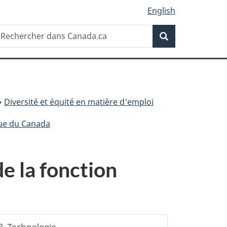
English
Recherche
echercher
Recherche
ans
anada.ca
Diversité et équité en matière d'emploi
ique du Canada
de la fonction
3. Technologie