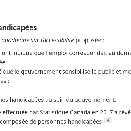
andicapées
canadienne sur l’accessibilité
proposée :
ont indiqué que l’emploi correspondait au domai
ée;
 que le gouvernement sensibilise le public et m
es :
es handicapées au sein du gouvernement.
 effectuée par Statistique Canada en 2017 a révé
Voir la not
4
st composée de personnes handicapées
.