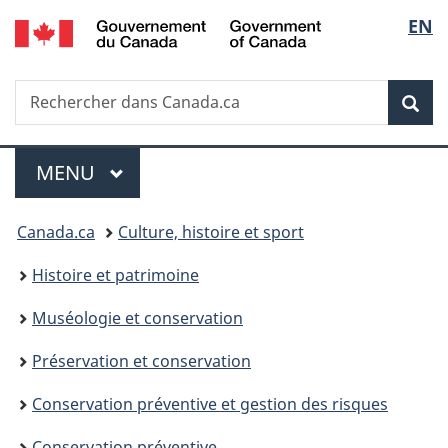
/
Sélec
EN
Passer
Passer
Passer
Passer
Government
au
à
au
à
de
of
contenu
«
menu
la
Canada
Recherche
Rechercher
principal
Au
de
version
Rec
la
dans
sujet
la
HTML
Canada.ca
du
section
simplifiée
langu
Menu
gouvernement
MENU
PRINCIPAL
»
Vous
Canada.ca
Culture, histoire et sport
êtes
Histoire et patrimoine
ici :
Muséologie et conservation
Préservation et conservation
Conservation préventive et gestion des risques
Conservation préventive