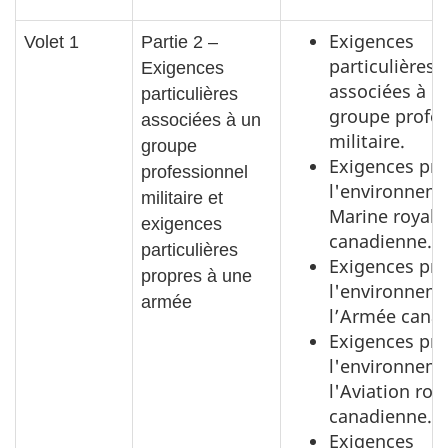
Exigences
Volet 1
Partie 2 –
particulières
Exigences
associées à u
particulières
groupe profes
associées à un
militaire.
groupe
Exigences pro
professionnel
l'environneme
militaire et
Marine royale
exigences
canadienne.
particulières
Exigences pro
propres à une
l'environnem
armée
l’Armée cana
Exigences pro
l'environnem
l'Aviation roy
canadienne.
Exigences