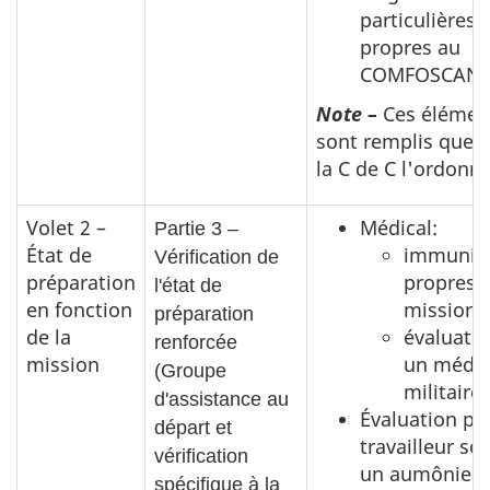
particulières 
propres au
COMFOSCAN.
Note –
Ces élémen
sont remplis que 
la C de C l'ordonne
Volet 2 –
Médical:
Partie 3 –
État de
immunisa
Vérification de
préparation
propres à
l'état de
en fonction
mission;
préparation
de la
évaluatio
renforcée
mission
un méde
(Groupe
militaire.
d'assistance au
Évaluation pa
départ et
travailleur so
vérification
un aumônier :
spécifique à la