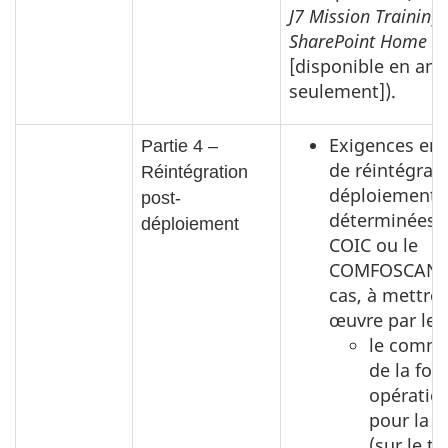
J7 Mission Training
SharePoint Home P
[disponible en ang
seulement]).
Exigences en 
Partie 4 –
de réintégrati
Réintégration
déploiement
post-
déterminées p
déploiement
COIC ou le
COMFOSCAN, s
cas, à mettre
œuvre par le :
le comm
de la for
opératio
pour la p
(sur le th