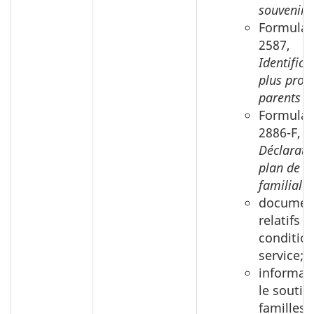
souvenir;
Formulai
2587,
Identifica
plus proc
parents (P
Formulai
2886-F,
Déclarati
plan de g
familiale 
documen
relatifs 
conditio
service;
informat
le soutie
familles 