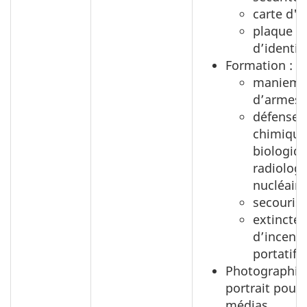
carte d'i
plaque
d’identit
Formation :
manieme
d’armes;
défense
chimique
biologiqu
radiologi
nucléaire
secouris
extincteu
d’incend
portatif.
Photographie
portrait pour 
médias