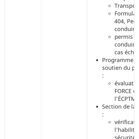
Transport
Formulai
404, Per
conduire
permis d
conduire c
cas échéa
Programme d
soutien du pe
:
évaluati
FORCE o
l’ÉCPTMC
Section de la 
:
vérificat
l'habilit
sécurité;