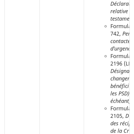
Déclarati
relative 
testament
Formulai
742,
Pers
contacter
d’urgence
Formulai
2196 (LPR
Désignati
changeme
bénéficiai
les PSD) (
échéant);
Formulai
2105,
Dés
des récip
de la Cro