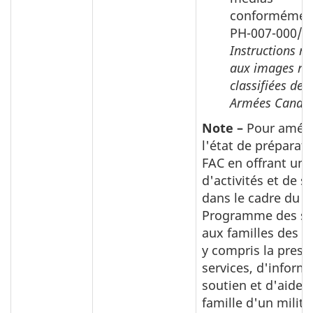
conformément
PH-007-000/A
Instructions re
aux images no
classifiées des
Armées Canadi
Note –
Pour améli
l'état de préparat
FAC en offrant u
d'activités et de s
dans le cadre du
Programme des se
aux familles des mi
y compris la prest
services, d'inform
soutien et d'aide à
famille d'un militai