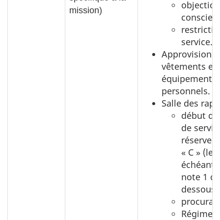
objectio
mission)
conscien
restricti
service.
Approvisionn
vêtements et
équipement
personnels.
Salle des rapp
début de
de servic
réserve d
« C »
(le 
échéant) 
note 1 ci-
dessous)
procurati
Régime