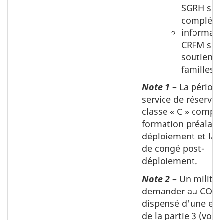
SGRH so
complété
informat
CRFM sur
soutien 
familles.
Note 1 –
La périod
service de réserve
classe « C » compr
formation préalab
déploiement et la 
de congé post-
déploiement.
Note 2 –
Un militai
demander au COIC
dispensé d'une ex
de la partie 3 (voir