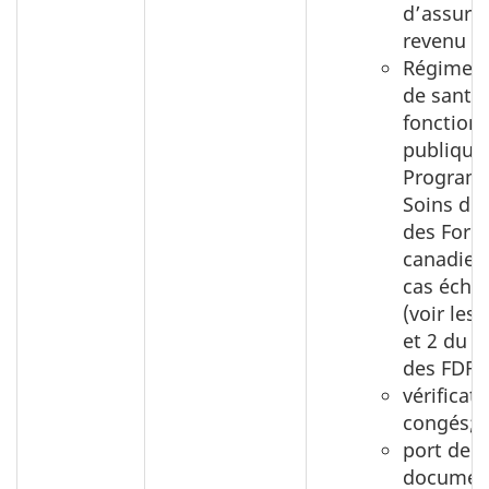
d’assura
revenu mi
Régime d
de santé 
fonction
publique
Program
Soins den
des Forc
canadien
cas éché
(voir les
et 2 du s
des FDRH
vérificat
congés;
port de
document