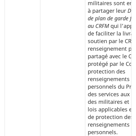
militaires sont en
à partager leur
Déc
de plan de garde fa
au CRFM
qui l’appu
de faciliter la livr
soutien par le CRF
renseignement pe
partagé avec le CR
protégé par le Cod
protection des
renseignements
personnels du Pr
des services aux f
des militaires et p
lois applicables e
de protection des
renseignements
personnels.