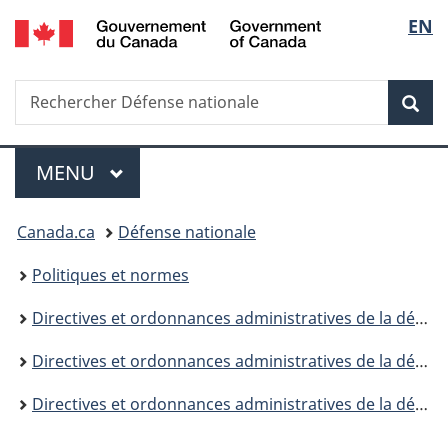
/
Sélec
EN
Passer
Passer
Passer
Government
au
à
à
de
of
contenu
«
la
Canada
Recherche
Rechercher
principal
Au
version
Rec
la
Défense
sujet
HTML
nationale
du
simplifiée
langu
Menu
gouvernement
MENU
PRINCIPAL
»
Vous
Canada.ca
Défense nationale
êtes
Politiques et normes
ici :
Directives et ordonnances administratives de la défense
Directives et ordonnances administratives de la défense (DOAD) - 5000
Directives et ordonnances administratives de la défense - 5009 - Table des matières