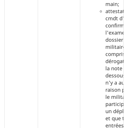
main;
attestati
cmdt d'u
confirma
l'examen
dossier 
militaire,
compris 
dérogatio
la note 2 
dessous),
n'y a au
raison p
le militai
participe
un déplo
et que to
entrées d