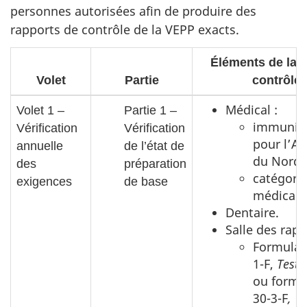
personnes autorisées afin de produire des
rapports de contrôle de la VEPP exacts.
Éléments de la l
Volet
Partie
contrôle
Médical :
Volet 1 –
Partie 1 –
immunisa
Vérification
Vérification
pour l’A
annuelle
de l’état de
du Nord;
des
préparation
catégori
exigences
de base
médicale
Dentaire.
Salle des rapp
Formulair
1-F,
Testa
ou formu
30-3-F
,