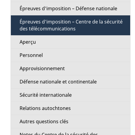
i
e
Épreuves d'imposition – Défense nationale
o
l
Épreuves d'imposition – Centre de la sécurité
n
des télécommunications
a
M
Aperçu
p
e
Personnel
a
n
Approvisionnement
g
u
Défense nationale et continentale
e
Sécurité internationale
Relations autochtones
Autres questions clés
Notes du Centre de la sécurité des