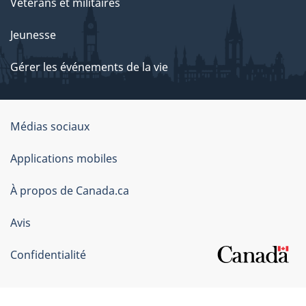
Vétérans et militaires
Jeunesse
Gérer les événements de la vie
Organisation
Médias sociaux
du
Applications mobiles
gouvernement
du
À propos de Canada.ca
Canada
Avis
Confidentialité