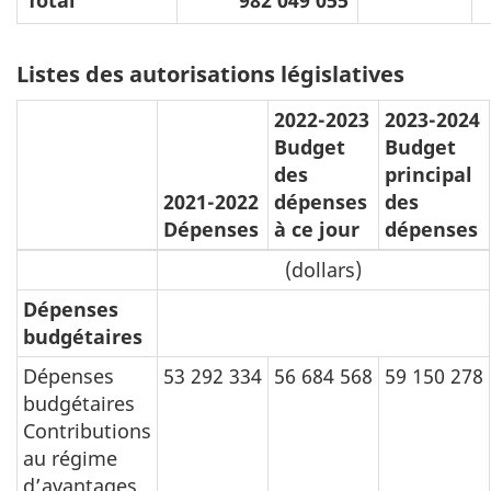
Total
982 049 055
Listes des autorisations législatives
2022-2023
2023-2024
Budget
Budget
des
principal
2021-2022
dépenses
des
Dépenses
à ce jour
dépenses
(dollars)
Dépenses
budgétaires
Dépenses
53 292 334
56 684 568
59 150 278
budgétaires
Contributions
au régime
d’avantages