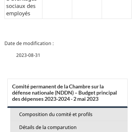
sociaux des
employés
D
é
2023-08-31
t
a
S
Comité permanent de la Chambre sur la
i
défense nationale (NDDN) – Budget principal
e
des dépenses 2023-2024 - 2 mai 2023
l
c
s
Composition du comité et profils
t
d
Détails de la comparution