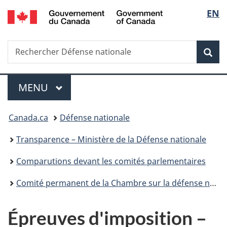
/
Sélec
EN
Passer
Passer
Passer
Passer
Government
au
à
au
à
de
of
contenu
«
menu
la
Canada
Recherche
Rechercher
principal
Au
de
version
Rec
la
Défense
sujet
la
HTML
nationale
du
section
simplifiée
langu
Menu
gouvernement
MENU
PRINCIPAL
»
Vous
Canada.ca
Défense nationale
êtes
Transparence – Ministère de la Défense nationale
ici :
Comparutions devant les comités parlementaires
Comité permanent de la Chambre sur la défense nationale (NDDN) – Budget principal des dépenses 2023-2024 - 2 mai 2023
Épreuves d'imposition –