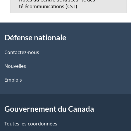
télécommunications (CST)
À
Défense nationale
propos
de
Contactez-nous
ce
Nouvelles
site
Emplois
Gouvernement du Canada
Toutes les coordonnées