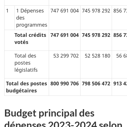
1
1 Dépenses
747 691 004
745 978 292
856 7
des
programmes
Total crédits
747 691 004
745 978 292
856 7
votés
Total des
53 299 702
52 528 180
56 6
postes
législatifs
Total des postes
800 990 706
798 506 472
913 4
budgétaires
Budget principal des
dépenses 2023-2024 selon