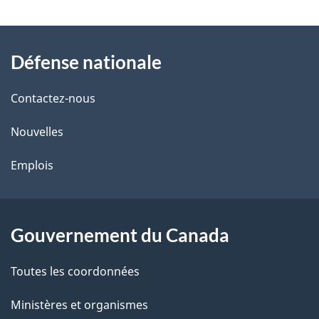
t
À
a
Défense nationale
propos
i
de
l
Contactez-nous
ce
s
Nouvelles
site
d
Emplois
e
l
Gouvernement du Canada
a
Toutes les coordonnées
p
Ministères et organismes
a