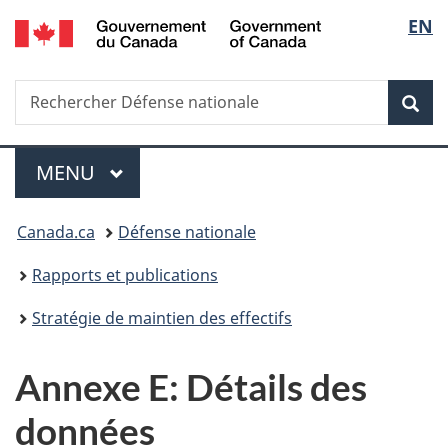
/
Sélec
EN
Passer
Passer
Passer
Passer
Government
au
à
au
à
de
of
contenu
«
menu
la
Canada
Recherche
Rechercher
principal
Au
de
version
Rec
la
Défense
sujet
la
HTML
nationale
du
section
simplifiée
langu
Menu
gouvernement
MENU
PRINCIPAL
»
Vous
Canada.ca
Défense nationale
êtes
Rapports et publications
ici :
Stratégie de maintien des effectifs
Annexe E: Détails des
données