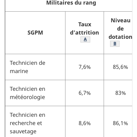
Militaires du rang
Niveau
Taux
de
SGPM
d’attrition
dotation
Footnote
A
Footnote
B
Technicien de
7,6%
85,6%
marine
Technicien en
6,7%
83%
météorologie
Technicien en
recherche et
8,6%
86,1%
sauvetage