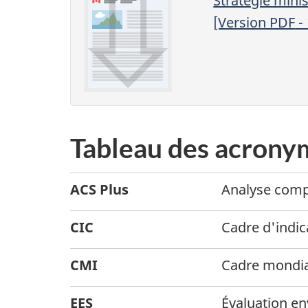
Stratégie mini
[Version
PDF
-
Tableau des acronym
ACS Plus
Analyse compa
CIC
Cadre d'indic
CMI
Cadre mondia
EES
Évaluation e