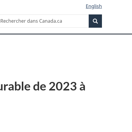
English
Recherche
echercher
Recherche
ans
anada.ca
urable de 2023 à