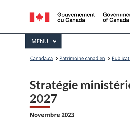
Sélection
de
la
Menu
MENU
PRINCIPAL
langue
Vous
Canada.ca
Patrimoine canadien
Publicat
êtes
ici :
Stratégie ministér
2027
Novembre 2023