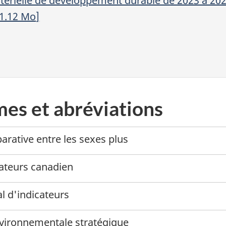
stérielle de développement durable de 2023 à 20
 1.12
Mo
]
es et abréviations
rative entre les sexes plus
ateurs canadien
l d'indicateurs
nvironnementale stratégique