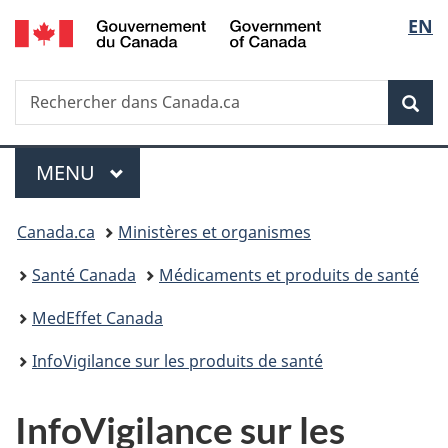
/
Sélec
EN
Passer
Passer
Passer
Government
au
à
à
de
of
contenu
«
la
Canada
Recherche
Rechercher
principal
Au
version
Rec
la
dans
sujet
HTML
Canada.ca
du
simplifiée
langu
Menu
gouvernement
MENU
PRINCIPAL
»
Vous
Canada.ca
Ministères et organismes
êtes
Santé Canada
Médicaments et produits de santé
ici :
MedEffet Canada
InfoVigilance sur les produits de santé
InfoVigilance sur les