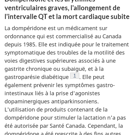
ventriculaires graves, l'allongement de
l'intervalle QT et la mort cardiaque subite
La dompéridone est un médicament sur
ordonnance qui est commercialisé au Canada
depuis 1985. Elle est indiquée pour le traitement
symptomatique des troubles de la motilité des
voies digestives supérieures associés à une
gastrite chronique ou subaiguë, et à la
Note de bas de page
1
gastroparésie diabétique
. Elle peut
également prévenir les symptômes gastro-
intestinaux liés à la prise d'agonistes
dopaminergiques antiparkinsoniens.
L'utilisation de produits contenant de la
dompéridone pour stimuler la lactation n'a pas
été autorisée par Santé Canada. Cependant, la
dompéridone a été prescrite à des fins autres