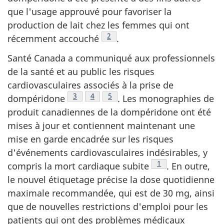
que l'usage approuvé pour favoriser la
production de lait chez les femmes qui ont
Note de bas de page
2
récemment accouché
.
Santé Canada a communiqué aux professionnels
de la santé et au public les risques
cardiovasculaires associés à la prise de
Note de bas de page
3
Note de bas de page
4
Note de bas de page
5
dompéridone
. Les monographies de
produit canadiennes de la dompéridone ont été
mises à jour et contiennent maintenant une
mise en garde encadrée sur les risques
d'événements cardiovasculaires indésirables, y
Note de bas de pag
1
compris la mort cardiaque subite
. En outre,
le nouvel étiquetage précise la dose quotidienne
maximale recommandée, qui est de 30 mg, ainsi
que de nouvelles restrictions d'emploi pour les
patients qui ont des problèmes médicaux